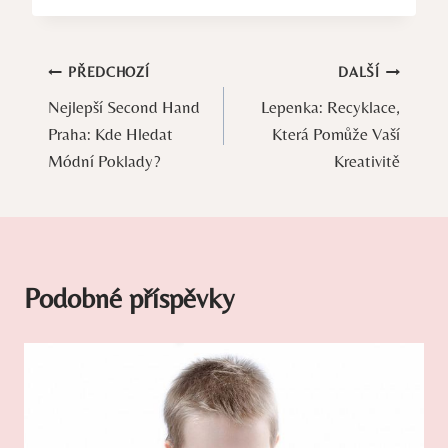
Navigace
PŘEDCHOZÍ
DALŠÍ
Nejlepší Second Hand
Lepenka: Recyklace,
pro
Praha: Kde Hledat
Která Pomůže Vaší
příspěvek
Módní Poklady?
Kreativitě
Podobné příspěvky