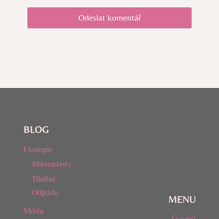
BLOG
Ekologie
Mikroplasty
Třídění
Odpadu
MENU
Móda
Úvodní