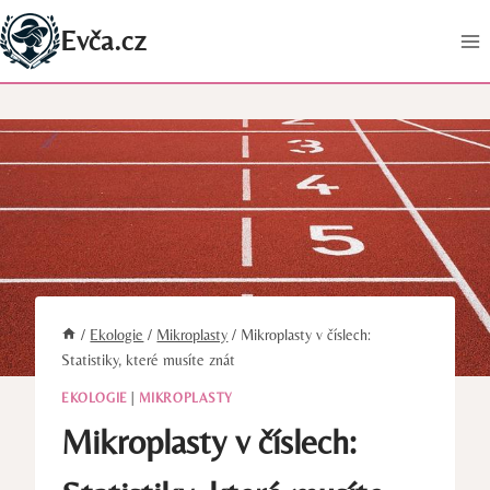
Přeskočit
Evča.cz
na
obsah
/
Ekologie
/
Mikroplasty
/
Mikroplasty v číslech:
Statistiky, které musíte znát
EKOLOGIE
|
MIKROPLASTY
Mikroplasty v číslech: