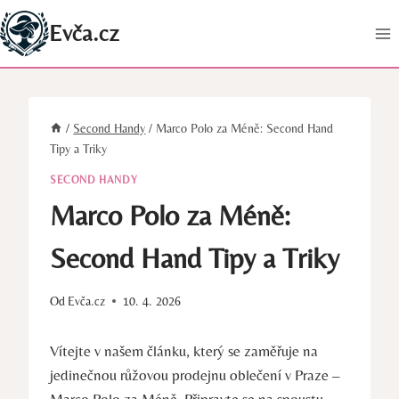
Přeskočit
Evča.cz
na
obsah
/
Second Handy
/
Marco Polo za Méně: Second Hand
Tipy a Triky
SECOND HANDY
Marco Polo za Méně:
Second Hand Tipy a Triky
Od
Evča.cz
10. 4. 2026
Vítejte v našem článku, který se zaměřuje na
jedinečnou růžovou prodejnu oblečení v Praze –
Marco Polo za Méně. Připravte se na spoustu