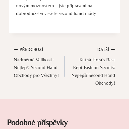
novým možnostem – jste připraveni na
dobrodružství v světě second hand módy!
Navigace
PŘEDCHOZÍ
DALŠÍ
Nadměrné Velikosti:
Kutná Hora’s Best
pro
Nejlepší Second Hand
Kept Fashion Secrets:
příspěvek
Obchody pro Všechny!
Nejlepší Second Hand
Obchody!
Podobné příspěvky