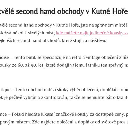
skvělé second hand obchody v Kutné Hoře
vělé second hand obchody v Kutné Hoře, jste na správném místě
skrývá několik skvělých míst,
kde můžete najít jedinečné kousky z
jlepších second hand obchodů, které stojí za návštěvu:
dise – Tento butik se specializuje na retro a vintage oblečení z r
ousky ze 60. až 90. let, které dodají vašemu šatníku ten správný
tique – Tento obchod nabízí široký výběr oblečení, doplňků a obuv
 je pečlivě vybrán a zkontrolován, takže se nemusíte bát o kvalit
ce – Pokud hledáte luxusní značkové kousky za dostupné ceny, 
pravým místem. Zde najdete oblečení a doplňky od světově proslu