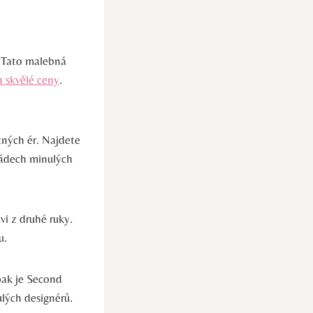
! Tato malebná
a skvělé ceny
.
ůzných ér. Najdete
 nádech minulých
i z druhé ruky.
u.
pak je Second
lých designérů.