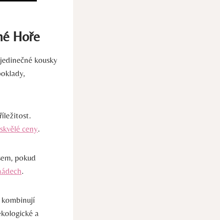
né Hoře
 jedinečné kousky
poklady,
ležitost.
 skvělé ceny
.
 sem, pokud
 nádech
.
 kombinují
ekologické a