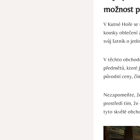
možnost pr
V Kutné Hoře se 
kousky oblečení 
svůj šatník o jed
V těchto obchode
předmětů, které j
původní ceny, čí
Nezapomeňte, že 
prostředí tím, že
tyto skvělé obcho