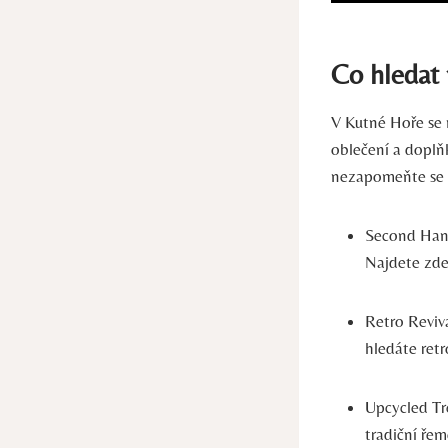
Co hledat
V Kutné Hoře se 
oblečení a doplň
nezapomeňte se 
Second Hand
Najdete zde
Retro Reviva
hledáte ret
Upcycled Tr
tradiční řem