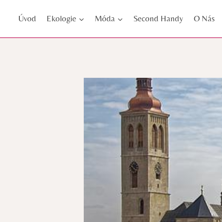
Přeskočit
Úvod
Ekologie
Móda
Second Handy
O Nás
na
obsah