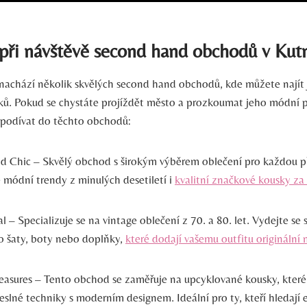
 při návštěvě second hand obchodů v Kut
nachází několik skvělých second hand obchodů, kde můžete najít
ků. Pokud se chystáte projíždět město a prozkoumat jeho módní 
podívat do těchto obchodů:
 Chic – Skvělý obchod s širokým výběrem oblečení pro každou pří
 módní trendy z minulých desetiletí i
kvalitní značkové kousky za
l – Specializuje se na vintage oblečení z 70. a 80. let. Vydejte se
ro šaty, boty nebo doplňky,
které dodají vašemu outfitu originální
easures – Tento obchod se zaměřuje na upcyklované kousky, které
eslné techniky s moderním designem. Ideální pro ty, kteří hledají 