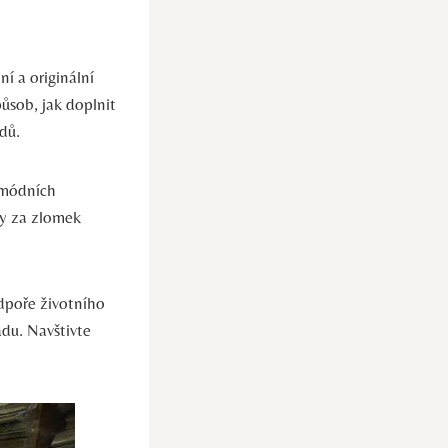
í a originální
ůsob, jak doplnit
dů.
 módních
ky za zlomek
dpoře životního
adu. Navštivte