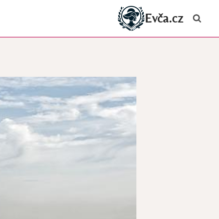
Evča.cz