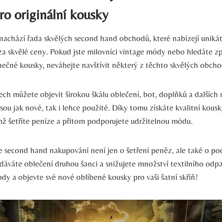
o originální kousky
nachází řada skvělých second hand obchodů, které nabízejí unikátn
za skvělé ceny. Pokud jste milovníci vintage módy nebo hledáte zp
inečné kousky, neváhejte navštívit některý z těchto skvělých obcho
ch můžete objevit širokou škálu oblečení, bot, doplňků a dalších
sou jak nové, tak i lehce použité. Díky tomu získáte kvalitní kous
mž šetříte peníze a přitom podporujete udržitelnou módu.
second hand nakupování není jen o šetření peněz, ale také o po
 dáváte oblečení druhou šanci a snižujete množství textilního odp
dy a objevte své nové oblíbené kousky pro vaši šatní skříň!