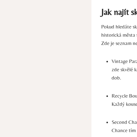
Jak najít 
Pokud hledáte sk
historická města 
Zde je seznam ne
Vintage Para
zde skvělé k
dob.
Recycle Bou
Každý kousek
Second Chan
Chance tím 