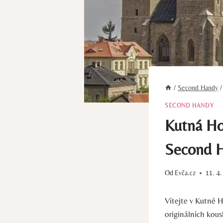
/
Second Handy
/
SECOND HANDY
Kutná Hor
Second 
Od
Evča.cz
11. 4
Vítejte v Kutné 
originálních kou