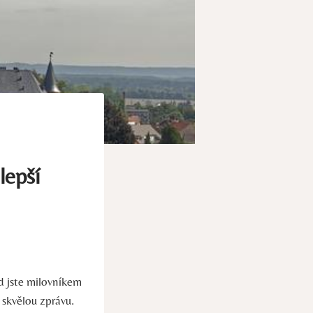
lepší
d jste milovníkem
 skvělou zprávu.