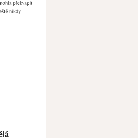
 mohla překvapit
eště nikdy
ělá