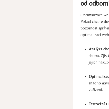
od odborn
Optimalizace web
Pokud chcete dosá
pozornost správn
optimalizaci web
Analýza cho
shopu. Zjist
jejich nákup
Optimalizac
snadno navig
zařízení.
Testování a