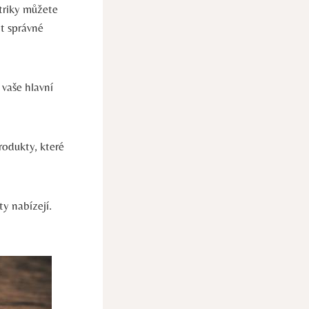
triky můžete
t správné
 vaše hlavní
rodukty, které
y nabízejí.