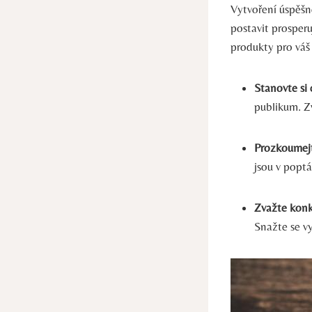
Vytvoření úspěšn
postavit prosper
produkty pro váš
Stanovte si 
publikum. Z
Prozkoumejt
jsou v poptá
Zvažte konk
Snažte se v