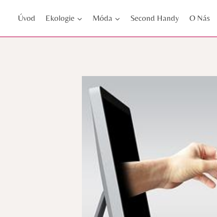
Přeskočit
Úvod
Ekologie
Móda
Second Handy
O Nás
na
obsah