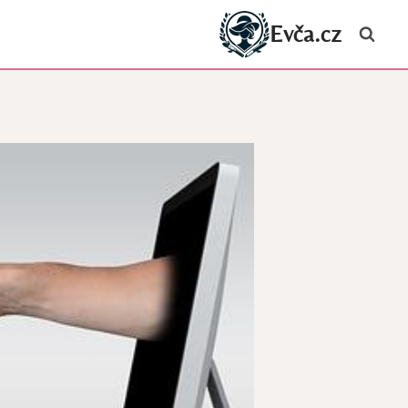
Evča.cz