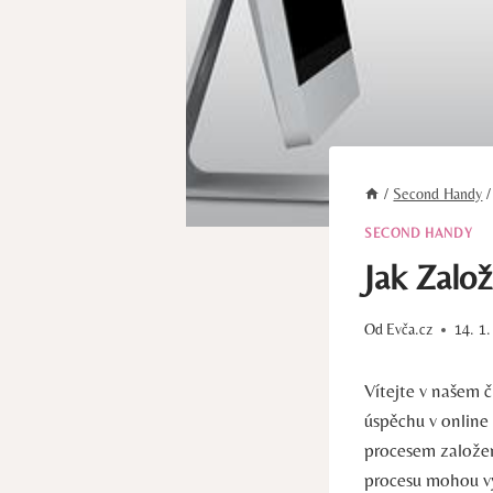
/
Second Handy
/
SECOND HANDY
Jak Zalo
Od
Evča.cz
14. 1
Vítejte v našem 
úspěchu v online
procesem založe
procesu mohou vyn