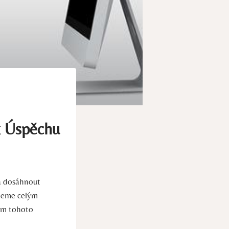
k Úspěchu
 a dosáhnout
edeme celým
em tohoto