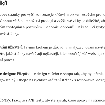
íků
ové stránky pro vyšší konverze je klíčovým prvkem úspěchu pro k
hnout většího množství prodejů a zvýšit své zisky, je důležité, ab
ým strategiím a postupům. Odborníci doporučují následující kroky 
ové stránky:
vání uživatelů
: Prvním krokem je důkladná analýza chování návšt
ěte, jaké stránky navštěvují nejčastěji, kde opouštějí váš web, a ja
ní proces.
e designu
: Přizpůsobte design vašeho e-shopu tak, aby byl přehled
ovatelný. Dbejte na rychlost načítání stránek a responzivní desi
 úpravy
: Pracujte s A/B testy, abyste zjistili, které úpravy na stránce