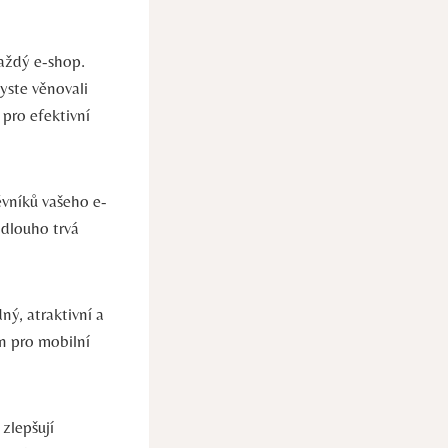
aždý e-shop.
yste věnovali
pro efektivní
ěvníků vašeho e-
k dlouho trvá
ný, atraktivní a
gn pro mobilní
 zlepšují