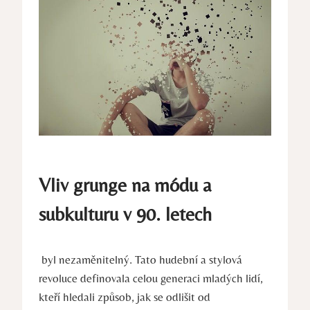
Vliv grunge na módu a
subkulturu v⁣ 90. ‌letech
‍ byl nezaměnitelný. Tato hudební‌ a stylová⁤
revoluce⁣ definovala⁣ celou generaci mladých lidí,
kteří⁤ hledali způsob, jak se odlišit od⁣