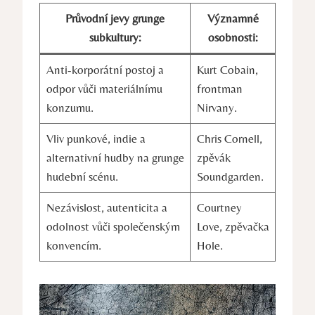
Průvodní‌ jevy grunge
Významné
subkultury:
osobnosti:
Anti-korporátní postoj a
Kurt Cobain,​
odpor ⁣vůči materiálnímu
frontman‌
konzumu.
Nirvany.
Vliv punkové, indie a
Chris ⁤Cornell,
‌alternativní hudby na grunge⁢
zpěvák ​
hudební‌ scénu.
Soundgarden.
Nezávislost, ‌autenticita a
Courtney
odolnost vůči‌ společenským
Love, zpěvačka
konvencím.
Hole.