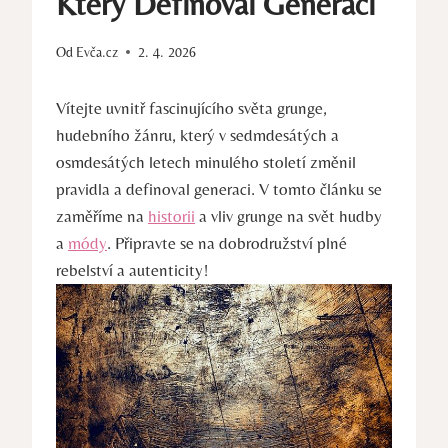
Který Definoval Generaci
Od
Evča.cz
2. 4. 2026
Vítejte ‍uvnitř ⁢fascinujícího světa grunge,
hudebního žánru, který v sedmdesátých a
osmdesátých letech minulého​ století změnil
pravidla a definoval generaci. V⁣ tomto ⁢článku se
zaměříme‍ na
historii
a⁣ vliv grunge na‌ svět hudby
a
módy
. ⁣Připravte se na‍ dobrodružství plné
rebelství a‍ autenticity!