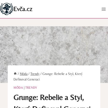
Přeskočit
Evča.cz
na
obsah
/
Móda
/
Trendy
/
Grunge: Rebelie a Styl, Který
Definoval Generaci
MÓDA
|
TRENDY
Grunge: Rebelie a Styl,