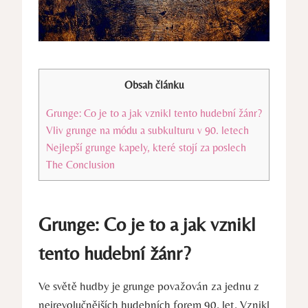
Obsah článku
Grunge:‌ Co je to a jak vznikl tento‌ hudební žánr?
Vliv grunge na módu a subkulturu v⁣ 90. ‌letech
Nejlepší⁢ grunge kapely, které stojí​ za poslech
The Conclusion
Grunge:‌ Co je to a jak vznikl
tento‌ hudební žánr?
Ve světě hudby je grunge považován za jednu z
nejrevolučnějších⁢ hudebních⁤ forem 90.‍ let. Vznikl