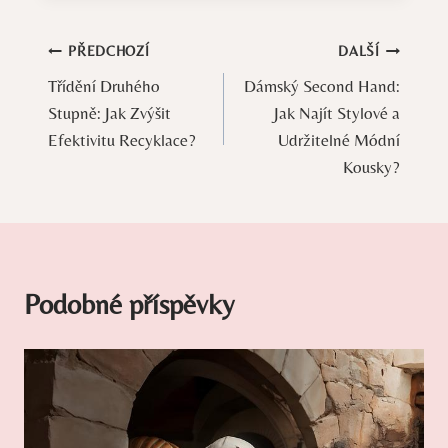
Navigace
PŘEDCHOZÍ
DALŠÍ
Třídění Druhého
Dámský Second Hand:
pro
Stupně: Jak Zvýšit
Jak Najít Stylové a
příspěvek
Efektivitu Recyklace?
Udržitelné Módní
Kousky?
Podobné příspěvky