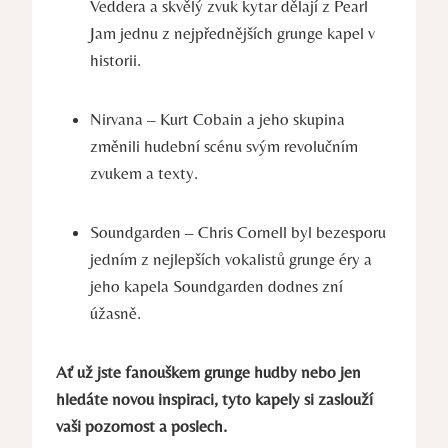
Veddera ‌a‍ skvělý ⁣zvuk ⁤kytar dělají z Pearl
Jam jednu z nejpřednějších grunge‌ kapel v‌
historii.
Nirvana – Kurt Cobain a jeho skupina
změnili hudební scénu svým revolučním
zvukem a texty.
Soundgarden – ⁢Chris Cornell⁢ byl ⁤bezesporu
jedním ⁢z nejlepších vokalistů‌ grunge éry a
jeho‍ kapela Soundgarden dodnes⁤ zní
úžasně.
Ať už jste fanouškem grunge hudby ‍nebo jen
hledáte novou inspiraci, tyto ⁤kapely ‌si ‌zaslouží
vaši pozornost a poslech.