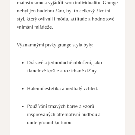
mainstreamu a vyjádřit svou individualitu. Grunge⁢
nebyl jen hudební žánr, byl to celkový životní
styl, který ovlivnil​ i módu, attitude a hodnotové
vnímání mládeže.
Významnými prvky grunge ‍stylu byly:
Drásavé a jednoduché⁢ oblečení, jako
flanelové košile a roztrhané ​džíny.
Halenní estetika ‍a nedbalý vzhled.
Používání tmavých barev​ a⁤ vzorů‌
inspirovaných alternativní hudbou a⁣
underground kulturou.