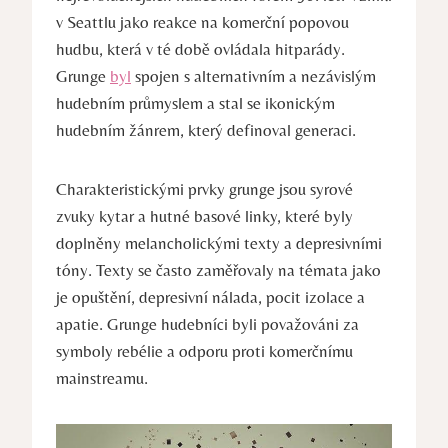
v Seattlu jako reakce na komerční​ popovou
hudbu, která v ⁢té době⁣ ovládala hitparády.
Grunge
byl
spojen s alternativním a nezávislým
hudebním průmyslem a‍ stal ‌se ikonickým
hudebním žánrem, ‍který definoval generaci.
Charakteristickými​ prvky⁤ grunge jsou syrové
‌zvuky ⁣kytar a hutné basové linky, ⁣které byly
‌doplněny melancholickými‍ texty ⁤a depresivními
tóny. Texty se často zaměřovaly na témata jako
je opuštění,‌ depresivní nálada, pocit izolace ⁤a
apatie. Grunge hudebníci byli‌ považováni za
symboly ⁢rebélie a odporu proti komerčnímu
mainstreamu.