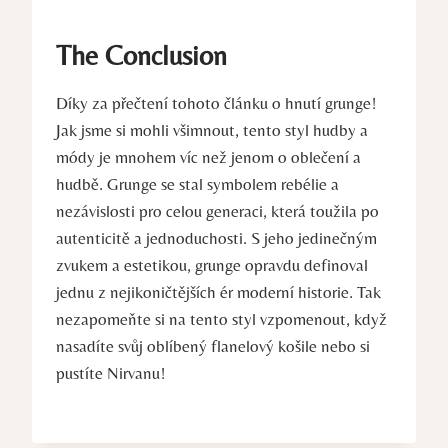
The Conclusion
Díky za ‌přečtení tohoto článku o hnutí grunge!
Jak jsme ⁣si ​mohli‍ všimnout, ⁣tento styl hudby a
módy je mnohem víc než‍ jenom o oblečení a
⁤hudbě. Grunge se‌ stal symbolem rebélie a​
nezávislosti ‍pro celou generaci, která toužila po
autenticitě a jednoduchosti. S jeho jedinečným
zvukem a estetikou, grunge opravdu definoval⁣
jednu z nejikoničtějších​ ér moderní historie. Tak
nezapomeňte si na tento ‍styl ⁢vzpomenout, když⁢
nasadíte svůj⁤ oblíbený⁣ flanelový košile ⁢nebo si
pustíte Nirvanu!