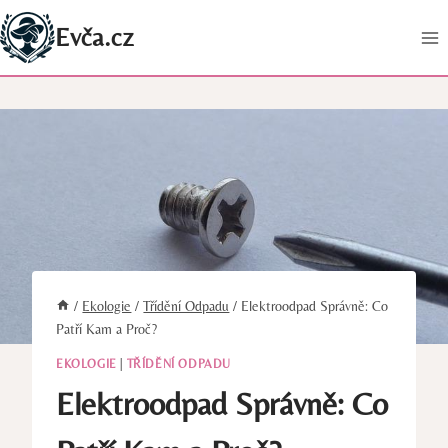
Přeskočit
Evča.cz
na
obsah
/
Ekologie
/
Třídění Odpadu
/
Elektroodpad Správně: Co
Patří Kam a Proč?
EKOLOGIE
|
TŘÍDĚNÍ ODPADU
Elektroodpad Správně: Co