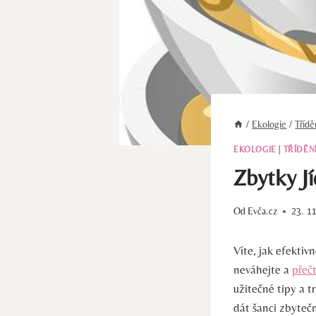
/
Ekologie
/
Tříd
EKOLOGIE
|
TŘÍDĚN
Zbytky J
Od
Evča.cz
23. 1
Víte, jak efekti
neváhejte a
přečt
užitečné tipy a t
dát šanci zbyteč