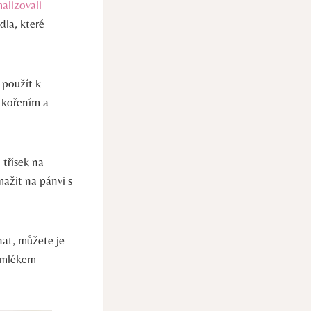
lizovali
dla, které
 použít k
a kořením a
třísek na
mažit na pánvi s
at, můžete je
m mlékem