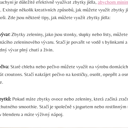
chyni je důležité efektivně využívat zbytky jídla,
abychom minima
u
. Existuje několik kreativních způsobů, jak můžete využít zbytky jí
oši. Zde jsou některé tipy, jak můžete využít zbytky jídla:
vývar:
Zbytky zeleniny, jako jsou stonky, slupky nebo listy, můžete
ácího zeleninového vývaru. Stačí je povařit ve vodě s bylinkami 
dný vývar plný chutí a živin.
čiva:
Staré chleba nebo pečivo můžete využít na výrobu domácích 
át croutons. Stačí nakrájet pečivo na kostičky, osolit, opepřit a os
e.
bytků:
Pokud máte zbytky ovoce nebo zeleniny, která začíná zračn
chutného smoothie. Stačí je společně s jogurtem nebo rostlinný
v blenderu a máte výživný nápoj.