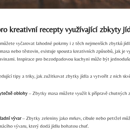
ro kreativní recepty využívající zbkyty jí
i můžete vyčarovat lahodné pokrmy i z těch nejmenších zbytků jíd
masa nebo těstovin, existuje spousta kreativních způsobů, jak je vy
ravinami. Inspirace pro bezodpadovou kuchyni může být jednoduš
ující tipy a triky, jak zužitkovat zbytky jídla a vytvořit z nich skv
ytečně oblohy
– Zbytky masa můžete využít k přípravě chutných z
ladní vývar
– Zbytky zeleniny jako mrkev, cibule nebo petržel můž
mácího vývaru, který dodá jídlu bohatou chuť.