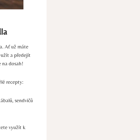
dla
la. Ať už máte
užít a předejít
e na dosah!
ělé recepty:
ábalů, sendvičů
ete využít k