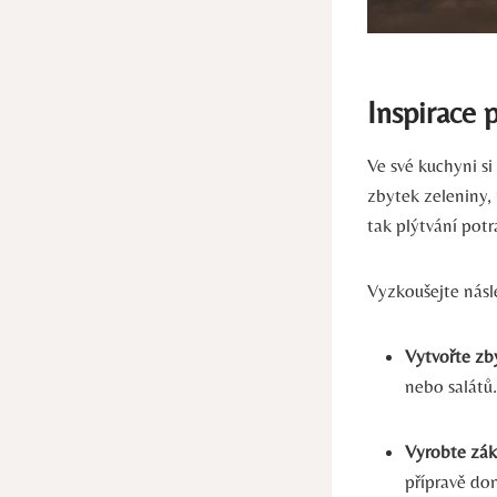
Inspirace p
Ve své kuchyni s
zbytek zeleniny, 
tak plýtvání pot
Vyzkoušejte násled
Vytvořte zb
nebo salátů.
Vyrobte zák
přípravě do