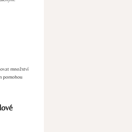
izovat množství
vám pomohou
dové