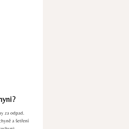
chyni?
ány za odpad.
hyně a šetření
kuchyni: