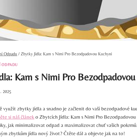
ění Odpadu
/
Zbytky Jídla: Kam s Nimi Pro Bezodpadovou Kuchyni
Í ODPADU
ídla: Kam s Nimi Pro Bezodpadovou
1. 2025
vně využít zbytky jídla a snadno je začlenit do vaší bezodpadové k
ěte si náš článek
o Zbytcích Jídla: Kam s Nimi Pro Bezodpadovou 
riky, jak minimalizovat odpad a maximalizovat chuť vašich pokrmů.
ným zbytkům jídla nový život? Čtěte dál a objevte jak na to!