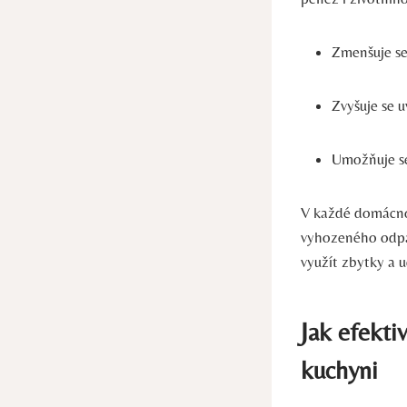
Zmenšuje s
Zvyšuje se 
Umožňuje se
V každé domácnos
vyhozeného odpad
využít zbytky a 
Jak efekti
kuchyni