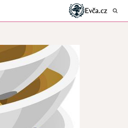
Evča.cz