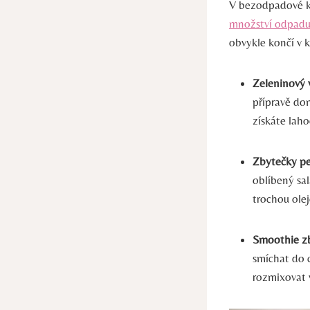
V bezodpadové ku
množství odpad
obvykle končí v k
Zeleninový 
přípravě dom
získáte laho
Zbytečky pe
oblíbený sal
trochou olej
Smoothie z
smíchat do 
rozmixovat 