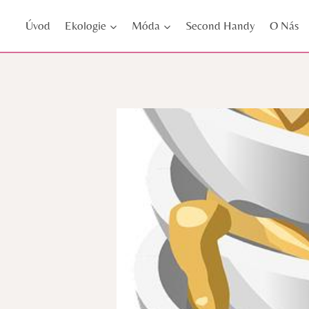
Přeskočit
Úvod
Ekologie
Móda
Second Handy
O Nás
na
obsah