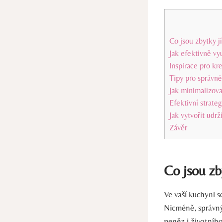
Co jsou zbytky jí
Jak efektivně vy
Inspirace pro kre
Tipy pro správné
Jak minimalizova
Efektivní strateg
Jak vytvořit udrž
Závěr
Co jsou zby
Ve vaší kuchyni 
Nicméně, správný
peněz i životního