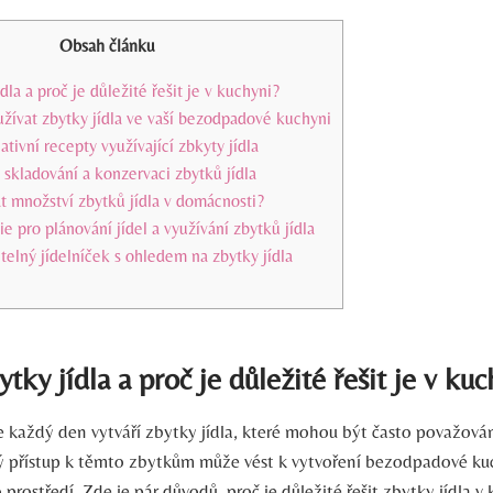
Obsah článku
dla a proč je důležité řešit je v kuchyni?
užívat zbytky jídla ve vaší bezodpadové kuchyni
ativní recepty využívající zbkyty jídla
 skladování a konzervaci zbytků jídla
t množství zbytků jídla v domácnosti?
ie pro plánování jídel a využívání zbytků jídla
itelný jídelníček s ohledem na zbytky jídla
tky jídla a proč je důležité řešit je v ku
se každý den vytváří zbytky jídla, které mohou být často považov
 přístup k těmto zbytkům může vést k vytvoření bezodpadové kuc
 prostředí. Zde je pár důvodů, proč je důležité řešit zbytky jídla v 