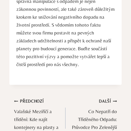
správná manipulace s odpadem je nejen
zákonnou povinností, ale také zároveň důležitým
krokem ke snižování negativního dopadu na
životní prostředí. S vědomím tohoto faktu
můžete svou firmu postavit na pevných
základech udržitelnosti a přispět k ochraně naší
planety pro budoucí generace. Buďte součástí
této pozitivní výzvy a pomožte vytvářet lepší a
čistší prostředí pro nás všechny.
Navigace
PŘEDCHOZÍ
DALŠÍ
Valašské Meziříčí a
Co Nepatří do
pro
třídění: Kde najít
Tříděného Odpadu:
příspěvek
kontejnery na plasty a
Průvodce Pro Zelenější