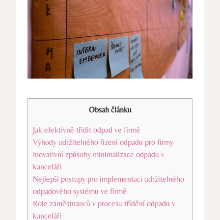
Obsah článku
Jak efektivně třídit odpad ve firmě
Výhody udržitelného řízení odpadu pro firmy
Inovativní způsoby minimalizace odpadu v
kanceláři
Nejlepší postupy pro implementaci udržitelného
odpadového systému ve firmě
Role zaměstnanců v procesu třídění odpadu v
kanceláři