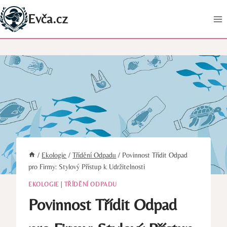
Přeskočit
Evča.cz
na
obsah
/
Ekologie
/
Třídění Odpadu
/
Povinnost Třídit Odpad
pro Firmy: Stylový Přístup k Udržitelnosti
EKOLOGIE
|
TŘÍDĚNÍ ODPADU
Povinnost Třídit Odpad