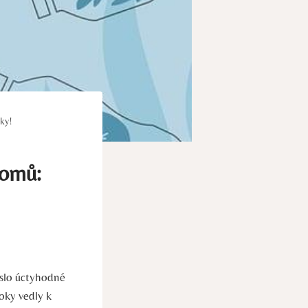
dky!
romů:
eslo úctyhodné
roky vedly k