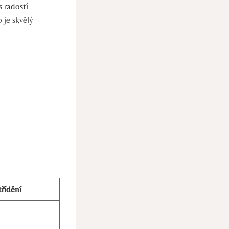
 radostí
 je skvělý
řídění