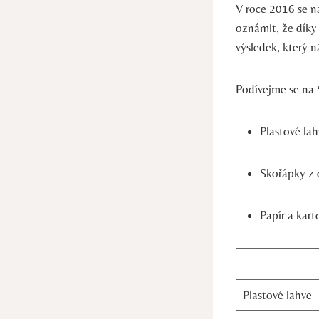
V roce 2016 se n
oznámit, že díky 
výsledek, který n
Podívejme se na 
Plastové la
Skořápky z 
Papír a kar
Plastové lahve