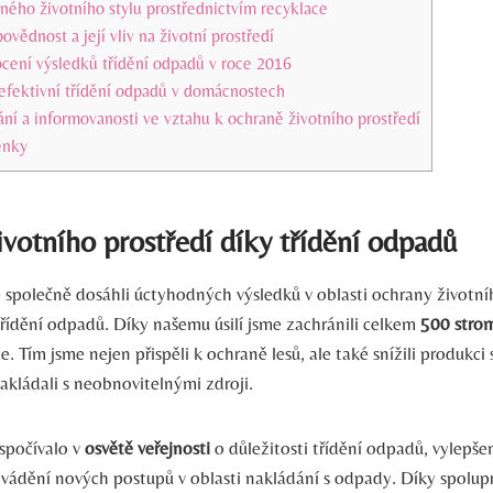
ného životního stylu prostřednictvím recyklace
vědnost a její vliv na životní prostředí
ení výsledků třídění odpadů v roce 2016
efektivní třídění odpadů v domácnostech
í a informovanosti ve vztahu k ochraně životního prostředí
enky
ivotního prostředí díky třídění odpadů
 společně dosáhli úctyhodných výsledků v oblasti ochrany životní
třídění odpadů. Díky našemu úsilí jsme zachránili celkem
500 stro
ce. Tím jsme nejen přispěli k ochraně lesů, ale také snížili produkci
nakládali s neobnovitelnými zdroji.
 spočívalo v
osvětě veřejnosti
o důležitosti třídění odpadů, vylepšen
avádění nových postupů v oblasti nakládání s odpady. Díky spolupr