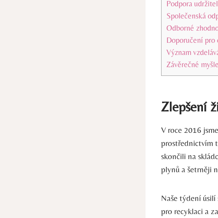
Podpora udržitel
Společenská odpo
Odborné zhodnoc
Doporučení pro 
Význam vzdeláván
Závěrečné myšl
Zlepšení ž
V roce 2016 jsme
prostřednictvím 
skončili na sklád
plynů a šetrněji 
Naše týdení úsilí
pro recyklaci a z