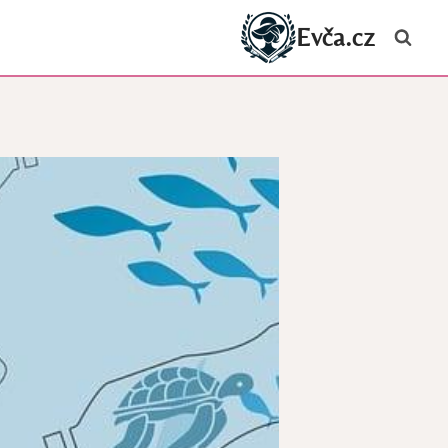
Evča.cz