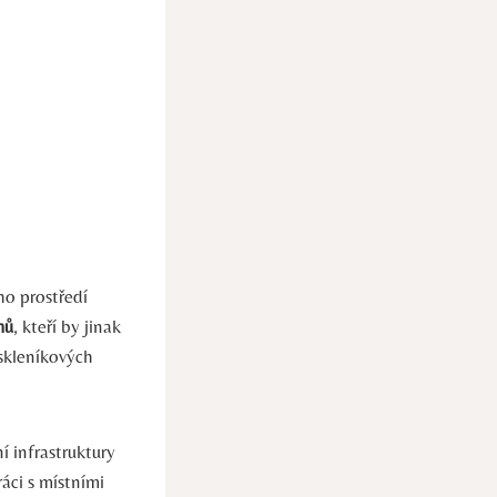
ho prostředí
mů
, kteří by jinak
 skleníkových
í infrastruktury
áci s místními