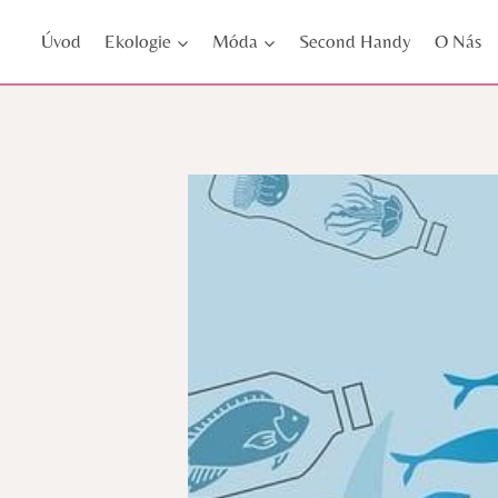
Přeskočit
Úvod
Ekologie
Móda
Second Handy
O Nás
na
obsah