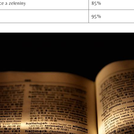
ce a zeleniny
85%
95%