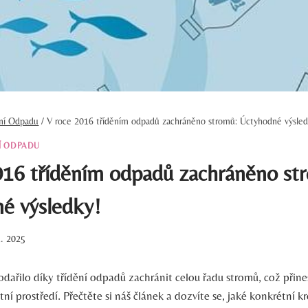
ění Odpadu
/
V roce 2016 tříděním odpadů zachráněno stromů: Úctyhodné výsle
Í ODPADU
016 tříděním odpadů zachráněno st
é výsledky!
1. 2025
odařilo díky třídění odpadů zachránit celou řadu stromů, což přin
tní prostředí. Přečtěte si náš článek a dozvíte se, jaké konkrétní k