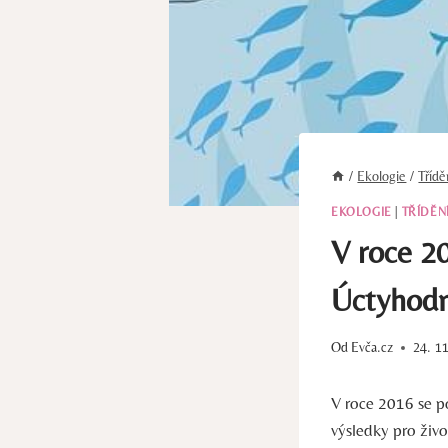
/
Ekologie
/
Tříd
EKOLOGIE
|
TŘÍDĚN
V roce 2
Úctyhodn
Od
Evča.cz
24. 1
V roce 2016 se p
výsledky pro živo