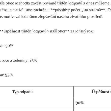
aše obec rozhodla zavést povinné třídění odpadů a dnes můžeme s
této iniciativě jsme zachránili **působivý počet 500 stromů**! To
ás motivoval k dalšímu zlepšování našeho životního prostředí.
**úspěšnost třídění odpadů v naší obci** za loňský rok:
hve: 90%
ovoce a zeleniny: 85%
ton: 95%
Typ odpadu
Úspěšnost t
90%