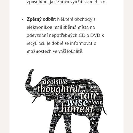
způsobem, jak znovu využít staré disky.
Zpětný odběr:
Některé obchody s
elektronikou mají sběrná místa na
odevzdání nepotřebných CD a DVD k
recyklaci. Je dobré se informovat o
možnostech ve vaší lokalitě.