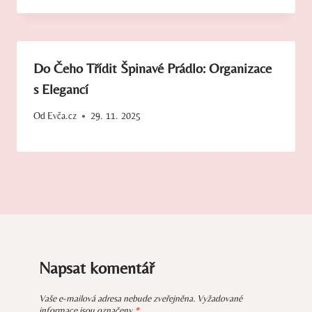
Do Čeho Třídit Špinavé Prádlo: Organizace
s Elegancí
Od
Evča.cz
29. 11. 2025
Napsat komentář
Vaše e-mailová adresa nebude zveřejněna.
Vyžadované
informace jsou označeny
*