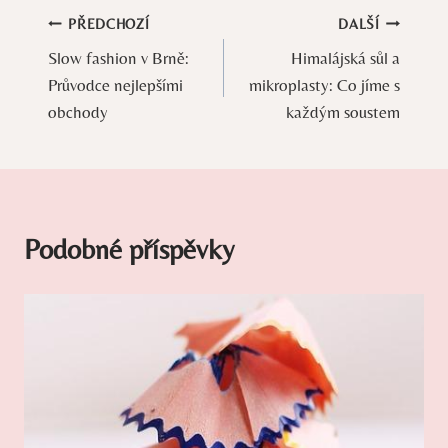
Navigace
PŘEDCHOZÍ
DALŠÍ
Slow fashion v Brně:
Himalájská sůl a
pro
Průvodce nejlepšími
mikroplasty: Co jíme s
příspěvek
obchody
každým soustem
Podobné příspěvky