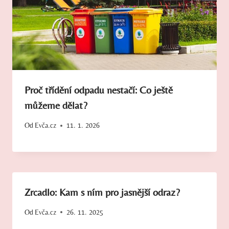
Proč třídění odpadu nestačí: Co ještě
můžeme dělat?
Od
Evča.cz
11. 1. 2026
Zrcadlo: Kam s ním pro jasnější odraz?
Od
Evča.cz
26. 11. 2025