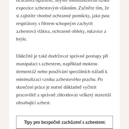
ochranná opatření, ​abyste minimalizovali riziko
expozice azbestovým vláknům. Začněte tím, že
si zajistíte vhodné ochranné pomůcky, ⁢jako jsou
‍respirátory s filtrem schopným zachytit
azbestová vlákna, ochranné obleky, rukavice a ​
brýle.
Důležité je‍ také dodržovat správné postupy při⁤
manipulaci s azbestem, ‍například mokrou
demontáž nebo používání speciálních nářadí k
minimalizaci vzniku azbestového prachu. Po
skončení práce je nutné důkladně vyčistit
pracoviště a správně zlikvidovat veškerý materiál
obsahující azbest.
Tipy pro‌ bezpečné zacházení s​ azbestem: