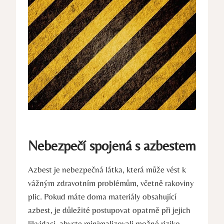
Nebezpečí spojená s azbestem
Azbest je nebezpečná látka, která může vést k​
vážným zdravotním problémům,⁣ včetně rakoviny
⁢plic. Pokud ⁤máte doma materiály obsahující
azbest, je důležité ⁣postupovat opatrně při ‌jejich
‌likvidaci, abyste minimalizovali možné riziko