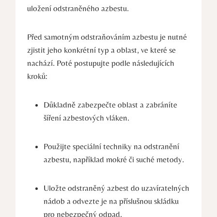
uložení odstraněného azbestu.
Před samotným odstraňováním ⁤azbestu je nutné​
zjistit jeho ​konkrétní typ a oblast, ve které se
nachází. Poté postupujte podle následujících
kroků:
Důkladně ‍zabezpečte ⁢oblast ⁤a zabráníte
šíření azbestových vláken.
Použijte speciální techniky na odstranění
azbestu,‍ například mokré či ‍suché metody.
Uložte odstraněný azbest do uzavíratelných
nádob a odvezte je na příslušnou skládku
pro nebezpečný odpad.