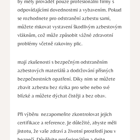
by měly provádět‌ pouze profesionální firmy s
odpovídajícími dovednostmi a vybavením. Pokud
se rozhodnete pro odstranění azbestu sami,
můžete‍ riskovat vystavení škodlivým⁢ azbestovým
vláknům, což ⁢může způsobit ⁢vážné zdravotní​
problémy včetně rakoviny ⁤plic.
mají zkušenosti s bezpečným odstraněním
azbestových materiálů a dodržování ​přísných
bezpečnostních opatření. Díky nim‌ se můžete​
zbavit azbestu bez rizika pro sebe nebo své
blízké a můžete dýchat čistěji⁤ a ⁤bez obav.
Při výběru ⁤ nezapomeňte zkontrolovat jejich
certifikace a‍ reference. Je důležité, abyste měli
jistotu, že vaše zdraví a​ životní prostředí jsou v
bezpečí. Důvěřujte profesionálům a dejte