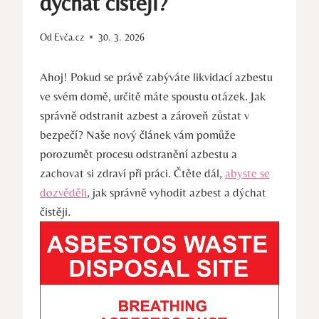
dýchat čistěji?
Od
Evča.cz
30. 3. 2026
Ahoj! Pokud se právě zabýváte likvidací azbestu
ve svém ⁢domě, určitě máte spoustu otázek.‍ Jak
správně odstranit ⁣azbest a zároveň‍ zůstat v
bezpečí? Naše nový článek vám pomůže
porozumět procesu odstranění azbestu a
zachovat si zdraví při práci. Čtěte dál,
abyste se
dozvěděli
, jak ⁣správně vyhodit azbest a dýchat
čistěji.