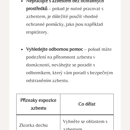
Nepracujte s azbestem bez ochranných
prostředků
– pokud je nutné pracovat s
azbestem, je​ důležité‌ použít vhodné
ochranné pomůcky, jako jsou například
respirátory.
Vyhledejte​ odbornou pomoc
– pokud máte
podezření‍ na přítomnost azbestu v
domácnosti, neváhejte se ‌poradit ‌s
odborníkem, ⁣který vám⁢ poradí s bezpečným
odstraněním azbestu.
Příznaky expozice
Co‌ dělat
azbestu
Vyhněte ‌se​ oblastem s
Zkratka⁤ dechu
azbestem