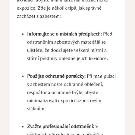
expozice. Zde je několik tipů, jak ‌správně
zacházet s azbestem:
Informujte se o ‍místních předpisech:
Před
odstraněním ‌azbestových materiálů⁤ se
ujistěte, ‌že dodržujete veškeré⁣ místní a
státní předpisy ohledně jejich likvidace.
Použijte ⁤ochranné pomůcky:
Při manipulaci
s azbestem noste ‍ochranné oblečení,
‍respirátor a‍ ochranné brýle, abyste
minimalizovali expozici ‌azbestovým
vláknům.
Zvažte profesionální odstranění:
V
některých případech je bezpečnější a