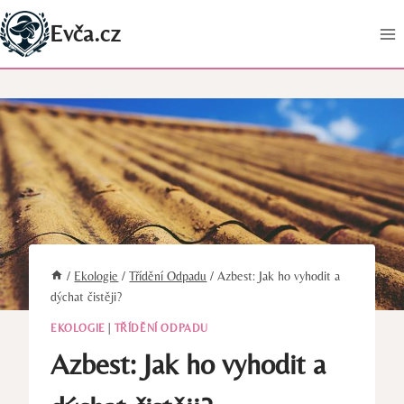
Přeskočit
Evča.cz
na
obsah
/
Ekologie
/
Třídění Odpadu
/
Azbest: Jak ho vyhodit a
dýchat čistěji?
EKOLOGIE
|
TŘÍDĚNÍ ODPADU
Azbest: Jak ho vyhodit a