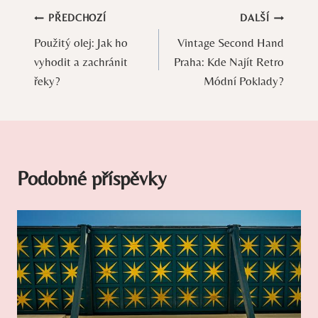
Navigace
PŘEDCHOZÍ
DALŠÍ
Použitý olej: Jak ho
Vintage Second Hand
pro
vyhodit a zachránit
Praha: Kde Najít Retro
příspěvek
řeky?
Módní Poklady?
Podobné příspěvky