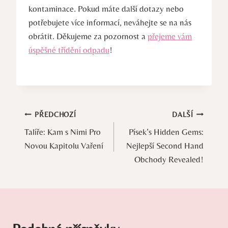
kontaminace. Pokud máte další dotazy nebo
potřebujete více informací, neváhejte se na nás
obrátit. Děkujeme za pozornost a
přejeme vám
úspěšné třídění odpadu
!
Navigace
PŘEDCHOZÍ
DALŠÍ
Talíře: Kam s Nimi Pro
Písek’s Hidden Gems:
pro
Novou Kapitolu Vaření
Nejlepší Second Hand
příspěvek
Obchody Revealed!