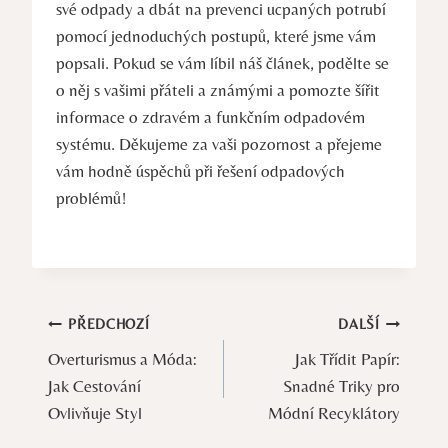
své odpady a dbát na prevenci ucpaných potrubí
pomocí jednoduchých postupů, které jsme vám
popsali. Pokud se vám líbil náš článek, podělte se
o něj s vašimi přáteli a známými a pomozte šířit
informace o zdravém a funkčním odpadovém
systému. Děkujeme za vaši pozornost a přejeme
vám hodně úspěchů při řešení odpadových
problémů!
Navigace
PŘEDCHOZÍ
DALŠÍ
Overturismus a Móda:
Jak Třídit Papír:
pro
Jak Cestování
Snadné Triky pro
příspěvek
Ovlivňuje Styl
Módní Recyklátory