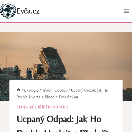
Přeskočit
Evča.cz
na
obsah
/
Ekologie
/
Třídění Odpadu
/
Ucpaný Odpad: Jak Ho
Rychle Uvolnit a Předejít Problémům
EKOLOGIE
|
TŘÍDĚNÍ ODPADU
Ucpaný Odpad: Jak Ho