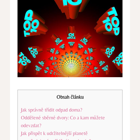
Obsah článku
Jak správně třídit odpad doma?
Oddělené sběrné dvory: Co a kam můžete
odevzdat?
Jak přispět k udržitelnější planetě