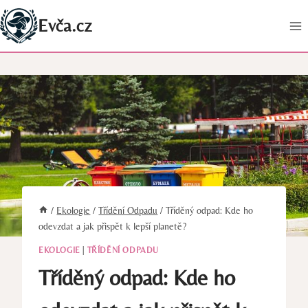
Přeskočit
Evča.cz
na
obsah
/
Ekologie
/
Třídění Odpadu
/
Tříděný odpad: Kde ho
odevzdat a jak přispět k lepší planetě?
EKOLOGIE
|
TŘÍDĚNÍ ODPADU
Tříděný odpad: Kde ho