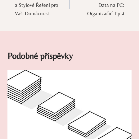
pro
a Stylové Řešení pro
Data na PC:
příspěvek
Vaši Domácnost
Organizační Tipы
Podobné příspěvky