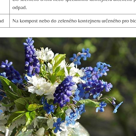
odpad.
ad
Na kompost nebo do zeleného kontejneru určeného pro bi