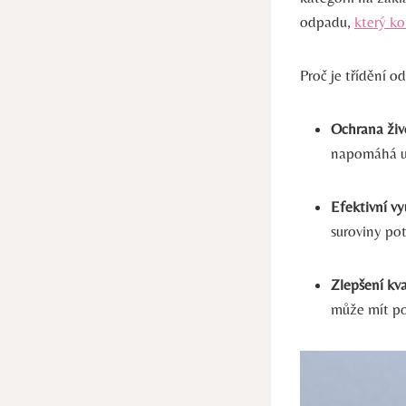
odpadu,
který ko
Proč je třídění o
Ochrana živ
napomáhá ud
Efektivní vy
suroviny po
Zlepšení kva
může mít po