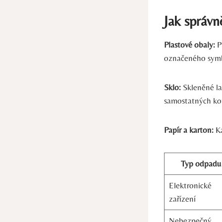
Jak správn
Plastové obaly:
Pl
označeného symb
Sklo:
Skleněné lah
samostatných ko
Papír a karton:
Ka
Typ odpadu
Elektronické
zařízení
Nebezpečný