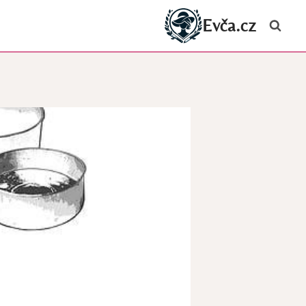
Evča.cz