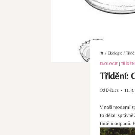
/
Ekologie
/
Tříd
EKOLOGIE
|
TŘÍDĚN
Třídění:
Od
Evča.cz
11. 3
V naší moderní sp
to dělali správn
třídění odpadů. P