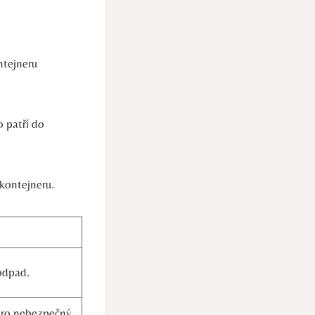
ntejneru
o patří do
kontejneru.
odpad.
pro nebezpečný