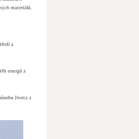
ných materiálů.
tředí a
it energii a
působu života a