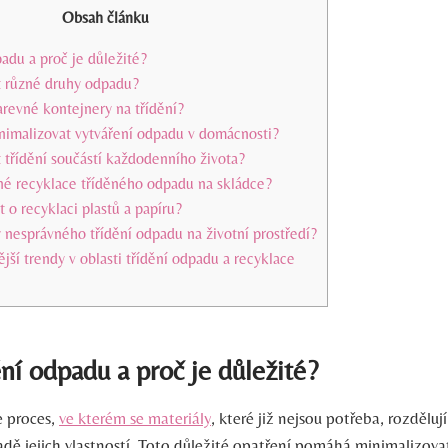
Obsah článku
padu a proč je důležité?
it různé druhy odpadu?
revné kontejnery na třídění?
inimalizovat vytváření odpadu v domácnosti?
 třídění součástí každodenního života?
ávné recyklace tříděného odpadu na skládce?
t o recyklaci plastů a papíru?
 nesprávného třídění odpadu na životní prostředí?
ější trendy v oblasti třídění odpadu a recyklace
ění odpadu a proč je důležité?
e proces,
ve kterém se materiály
, které již nejsou potřeba, rozděluj
ladě jejich vlastností. Toto důležité opatření pomáhá minimalizov