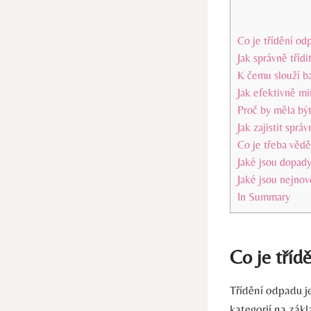
Co je třídění od
Jak správně tříd
K čemu slouží ba
Jak efektivně m
Proč by měla být
Jak zajistit spr
Co je třeba vědě
Jaké jsou dopady
Jaké jsou nejnov
In Summary
Co je tříd
Třídění odpadu j
kategorií na zák