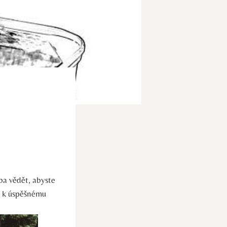
eba vědět, abyste
e k úspěšnému