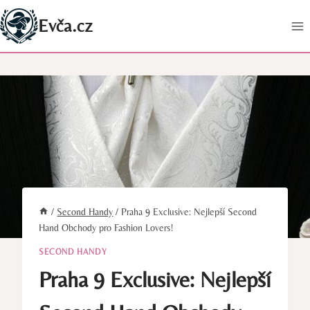
Přeskočit
Evča.cz
na
obsah
/
Second Handy
/
Praha 9 Exclusive: Nejlepší Second
Hand Obchody pro Fashion Lovers!
SECOND HANDY
Praha 9 Exclusive: Nejlepší