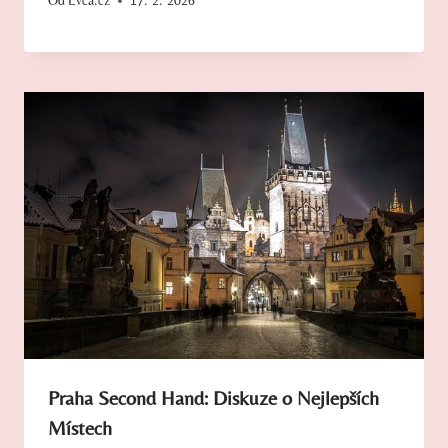
Od
Evča.cz
17. 2. 2026
Praha Second Hand: Diskuze o Nejlepších
Místech