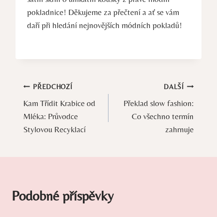
pokladnice! Děkujeme za přečtení a ať se vám
daří při hledání nejnovějších módních pokladů!
Navigace
PŘEDCHOZÍ
DALŠÍ
Kam Třídit Krabice od
Překlad slow fashion:
pro
Mléka: Průvodce
Co všechno termín
příspěvek
Stylovou Recyklací
zahrnuje
Podobné příspěvky