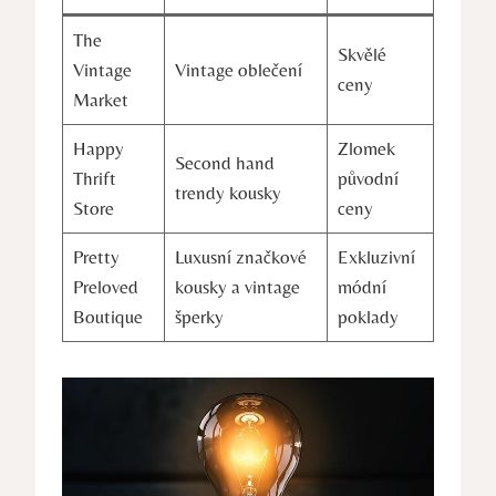
The
Skvělé
Vintage
Vintage oblečení
ceny
Market
Happy
Zlomek
Second hand
Thrift
původní
trendy kousky
Store
ceny
Pretty
Luxusní značkové
Exkluzivní
Preloved
kousky a vintage
módní
Boutique
šperky
poklady