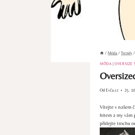
/
Móda
/
Trendy
/
MÓDA
|
OVERSIZE 
Oversized
Od
Evča.cz
25. 1
Vítejte v našem 
hitem a my vám př
přidejte trochu 