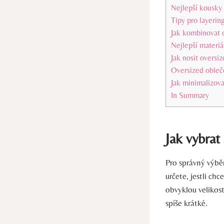
Nejlepší kousky
Tipy pro layerin
Jak kombinovat o
Nejlepší materiá
Jak nosit oversi
Oversized obleče
Jak minimalizova
In Summary
Jak vybrat
Pro správný výběr
určete, jestli ch
obvyklou velikos
spíše krátké.