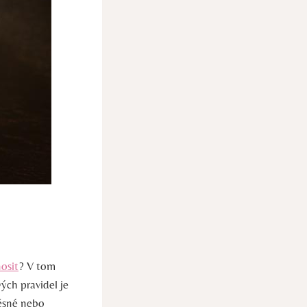
osit
? V tom
ých pravidel je
těsné nebo