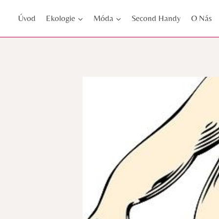
Přeskočit
Úvod
Ekologie
Móda
Second Handy
O Nás
na
obsah