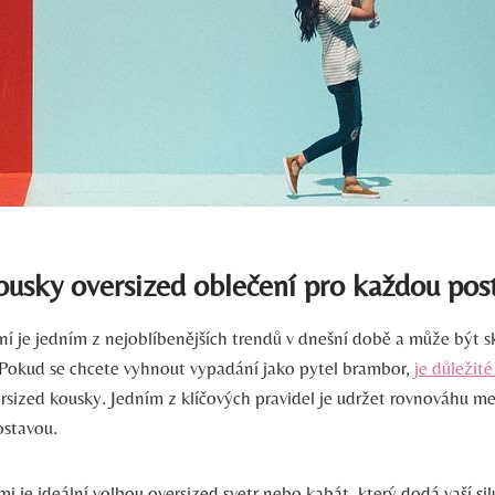
ousky oversized oblečení pro každou pos
ní je jedním z nejoblíbenějších trendů v dnešní době a může být s
Pokud se chcete vyhnout vypadání jako pytel brambor,
je důležit
ersized kousky. Jedním z klíčových pravidel je udržet rovnováhu 
ostavou.
mi je ideální volbou oversized svetr nebo kabát, který dodá vaší sil