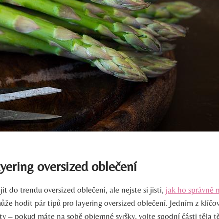
ayering oversized oblečení
it do trendu oversized oblečení, ale nejste si jisti,
jak ho správně n
že hodit pár tipů pro layering oversized oblečení. Jedním z klíčov
ty – pokud máte na sobě objemné svršky, volte spodní části těla 