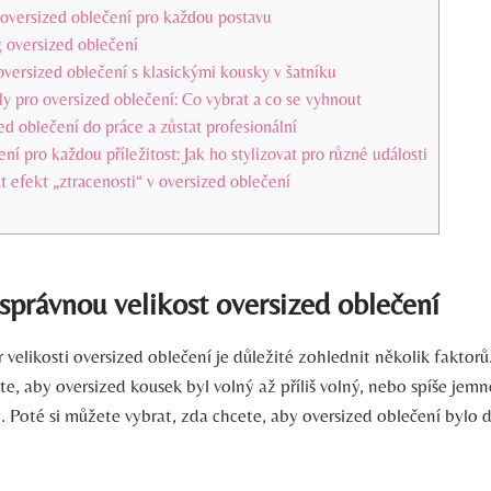
 oversized oblečení pro každou postavu
g oversized oblečení
versized oblečení s klasickými kousky v šatníku
ly pro oversized oblečení: Co vybrat a co se vyhnout
zed oblečení do práce a zůstat profesionální
ní pro každou příležitost: Jak ho stylizovat pro různé události
t efekt „ztracenosti“ v oversized oblečení
 správnou velikost oversized oblečení
 velikosti oversized oblečení je důležité zohlednit několik faktorů.
cete, aby oversized kousek byl volný až příliš volný, nebo spíše jem
t. Poté si můžete vybrat, zda chcete, aby oversized oblečení bylo 