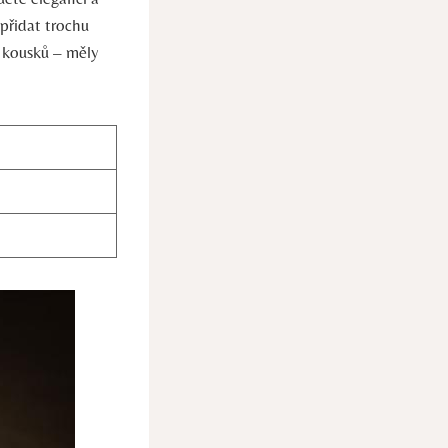
přidat trochu
d kousků – měly