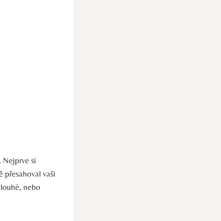
 Nejprve si
ně přesahoval vaši
dlouhé, nebo