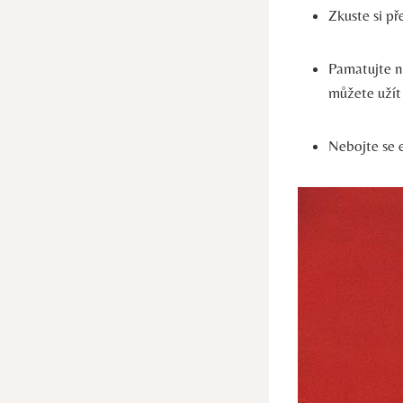
Zkuste si př
Pamatujte na
můžete užít 
Nebojte se 