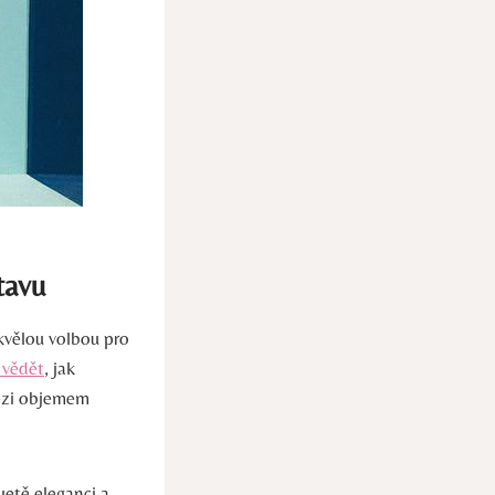
tavu
kvělou volbou pro
é vědět
, jak
mezi objemem
uetě eleganci a