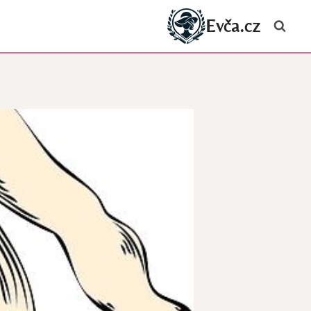
Evča.cz