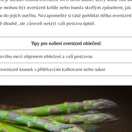
e mohou být oversized košile nebo bunda skvělým způsobem, jak 
u do jejich outfitu. Nezapomeňte si také pohlídat délku oversize
ě dlouhé, ale zároveň nekrýt vaši postavu úplně.
Tipy pro nošení oversized oblečení:
nováhu mezi objemem oblečení a vaší postavou
versized kousek s přiléhavými kalhotami nebo sukni