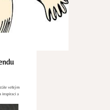
rendu
stále velkým
 inspiraci a