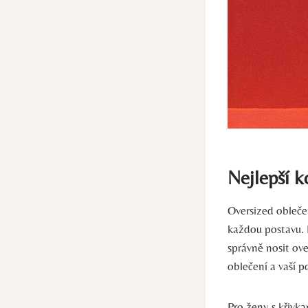
Nejlepší k
Oversized obleče
každou postavu. 
správně nosit ov
oblečení a vaší p
Pro ženy s křivka