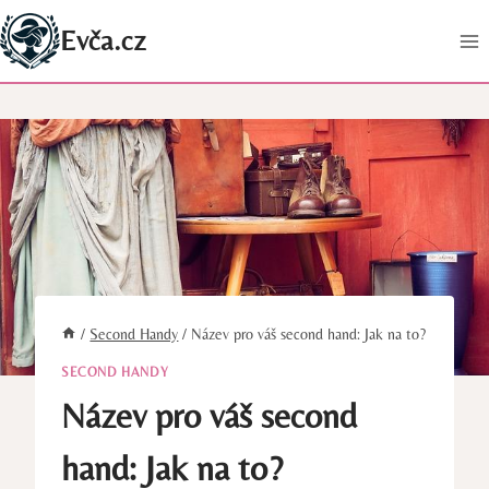
Přeskočit
Evča.cz
na
obsah
/
Second Handy
/
Název pro váš second hand: Jak na to?
SECOND HANDY
Název pro váš second
hand: Jak na to?