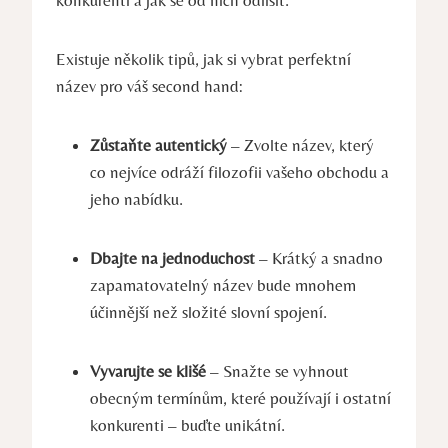
konkurenti a jak se od nich odlišit.
Existuje několik tipů, jak si vybrat perfektní
název pro váš second hand:
Zůstaňte autentický
– Zvolte název, který
co nejvíce odráží filozofii vašeho obchodu a
jeho nabídku.
Dbajte na jednoduchost
– Krátký a snadno
zapamatovatelný název bude mnohem
účinnější než složité slovní spojení.
Vyvarujte se klišé
– Snažte se vyhnout
obecným termínům, které používají i ostatní
konkurenti – buďte unikátní.