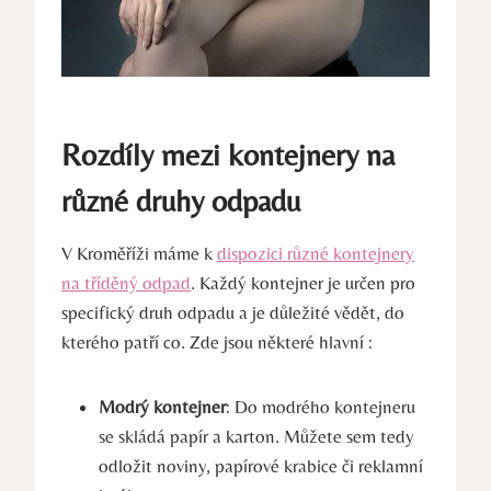
Rozdíly mezi kontejnery na
různé druhy odpadu
V Kroměříži máme k
dispozici různé kontejnery
na tříděný odpad
. Každý kontejner je určen pro
specifický druh odpadu a je důležité vědět, do
kterého patří co. Zde jsou některé hlavní :
Modrý kontejner
: Do modrého kontejneru
se skládá papír a karton. Můžete sem tedy
odložit noviny, papírové krabice či reklamní