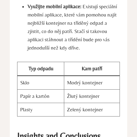
Využijte mobilní aplikace:
Existují speciální
mobilní aplikace, které vám pomohou najít
nejbližší kontejner na tříděný odpad a
zjistit, co do něj patří. Stačí si takovou
aplikaci stáhnout a třídění bude pro vás
jednodušší než kdy dříve.
Typ odpadu
Kam patří
Sklo
Modrý kontejner
Papír a kartón
Žlutý kontejner
Plasty
Zelený kontejner
Insights and Conclusions