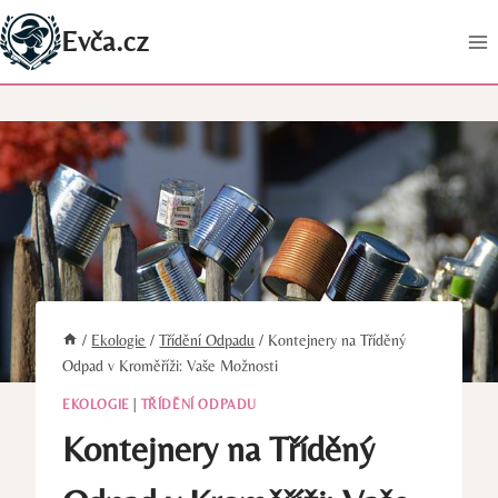
Přeskočit
Evča.cz
na
obsah
/
Ekologie
/
Třídění Odpadu
/
Kontejnery na Tříděný
Odpad v Kroměříži: Vaše Možnosti
EKOLOGIE
|
TŘÍDĚNÍ ODPADU
Kontejnery na Tříděný