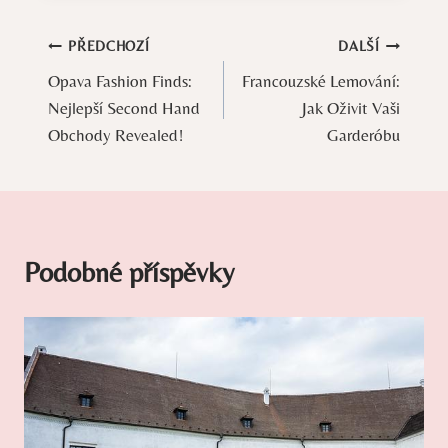
Navigace
PŘEDCHOZÍ
DALŠÍ
Opava Fashion Finds:
Francouzské Lemování:
pro
Nejlepší Second Hand
Jak Oživit Vaši
příspěvek
Obchody Revealed!
Garderóbu
Podobné příspěvky