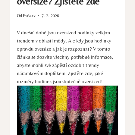
oversize? Zjistěte zde
Od
Evča.cz
7. 2. 2026
V dnešní době jsou oversized hodinky velkým
trendem v oblasti módy. Ale kdy jsou hodinky
opravdu oversize a jak je rozpoznat? V tomto
článku se dozvíte všechny potřebné informace,
abyste mohli své zápěstí ozdobit trendy
náramkovým doplňkem. Zjistěte zde, jaké
rozměry hodinek jsou skutečně oversized!