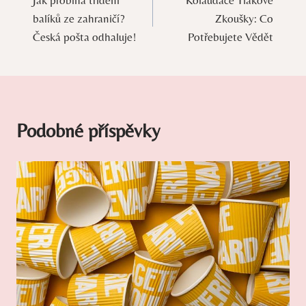
Jak probíhá třídění
Kolaudace Tlakové
pro
balíků ze zahraničí?
Zkoušky: Co
příspěvek
Česká pošta odhaluje!
Potřebujete Vědět
Podobné příspěvky