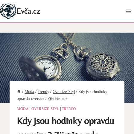
Přeskočit
Evča.cz
na
obsah
/
Móda
/
Trendy
/
Oversize Styl
/
Kdy jsou hodinky
opravdu oversize? Zjistěte zde
MÓDA
|
OVERSIZE STYL
|
TRENDY
Kdy jsou hodinky opravdu