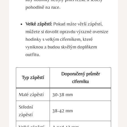
pohodlně na ruce.
Velké zápěstí:
Pokud máte větší zápěstí,
můžete si dovolit opravdu výrazné oversize
hodinky s velkým ciferníkem, které
vyniknou a budou skvělým doplňkem
outfitu.
Doporučený průměr
Typ zápěstí
ciferníku
Malé zápěstí
30-38 mm
Střední
38-42 mm
zápěstí
Velké zápěstí
A nad 42 mm