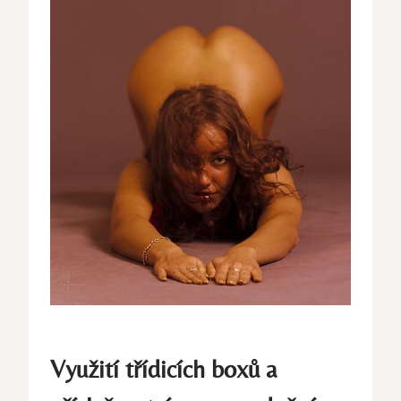
Využití třídicích boxů a⁢