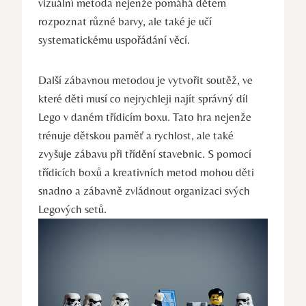
vizuální metoda nejenže pomáhá dětem⁣
rozpoznat⁢ různé barvy, ​ale také je učí
systematickému uspořádání ‍věcí.
Další⁣ zábavnou metodou​ je vytvořit soutěž, ve
které‌ děti musí co​ nejrychleji najít správný​ díl
Lego v daném třídicím boxu. Tato​ hra nejenže
trénuje dětskou paměť⁤ a rychlost, ale také⁤
zvyšuje zábavu při třídění stavebnic. S pomocí‌
třídicích boxů a kreativních metod mohou ‌děti‍
snadno a zábavně zvládnout organizaci svých
Legových setů.