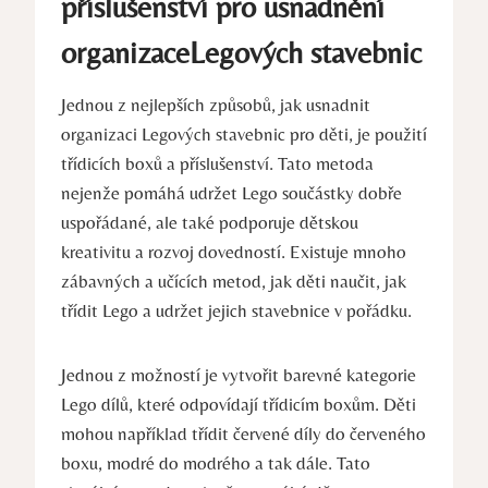
příslušenství pro usnadnění
organizaceLegových stavebnic
Jednou z nejlepších způsobů, jak usnadnit
organizaci Legových stavebnic pro děti, je použití
třídicích⁢ boxů a příslušenství. ⁢Tato metoda
⁢nejenže pomáhá‌ udržet Lego ⁣součástky ​dobře
uspořádané, ale také podporuje dětskou
kreativitu a rozvoj dovedností. Existuje ‍mnoho
zábavných a učících ​metod, jak děti naučit,⁢ jak
třídit Lego a udržet jejich stavebnice ⁣v pořádku.
Jednou z možností je‌ vytvořit barevné‌ kategorie
Lego dílů, které odpovídají třídicím boxům. Děti
mohou například třídit červené díly do červeného
⁣boxu, modré do modrého a tak dále. ‍Tato⁢