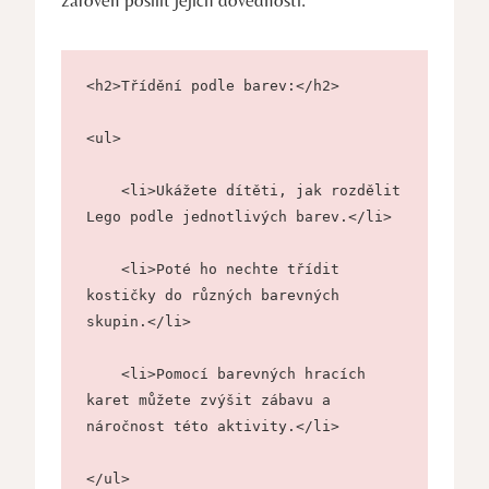
<h2>Třídění podle barev:</h2>
<ul>
    <li>Ukážete dítěti, jak rozdělit 
Lego podle jednotlivých barev.</li>
    <li>Poté ho nechte třídit 
kostičky do různých barevných 
skupin.</li>
    <li>Pomocí barevných hracích 
karet můžete zvýšit zábavu a 
náročnost této aktivity.</li>
</ul>