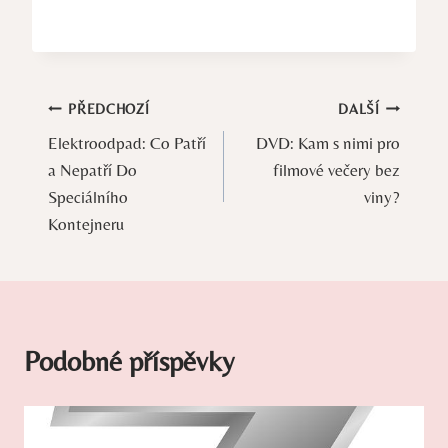
Navigace
PŘEDCHOZÍ
DALŠÍ
Elektroodpad: Co Patří
DVD: Kam s nimi pro
pro
a Nepatří Do
filmové večery bez
příspěvek
Speciálního
viny?
Kontejneru
Podobné příspěvky