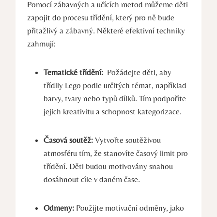
Pomocí zábavných a učících metod můžeme děti
⁢zapojit do procesu třídění, ⁢který ‌pro ‍ně ‍bude
přitažlivý a ​zábavný. Některé ⁤efektivní techniky
zahrnují:
Tematické⁢ třídění:
⁢ Požádejte děti, ⁣aby
třídily Lego‍ podle určitých ⁤témat, například
barvy,‌ tvary ⁢nebo typů dílků. Tím podpoříte
jejich kreativitu ‍a ⁢schopnost kategorizace.
Časová soutěž:
​Vytvořte soutěživou
atmosféru tím,⁢ že stanovíte časový limit ⁤pro
třídění. Děti budou​ motivovány snahou
dosáhnout cíle ⁢v daném čase.
Odmeny:
‍Použijte motivační odměny, ‍jako