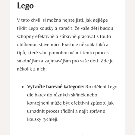
Lego
V tuto chvíli⁢ si možná nejste jisti, jak ⁣nejlépe
třídit Lego kousky a zaručit, že ⁢vaše děti ​budou‍
schopny efektivně a⁢ zábavně pracovat s touto
oblíbenou stavebnicí. Existuje několik triků a
‌tipů, ​které vám⁣ pomohou učinit tento​ proces
snadnějším a zajímavějším pro vaše děti. Zde je
několik z nich:
Vytvořte barevné kategorie:
Rozdělení Lego
dle barev do různých skříněk nebo
kontejnerů může ‍být‍ efektivní způsob, ​jak
usnadnit proces třídění a najít správné
kousky rychleji.