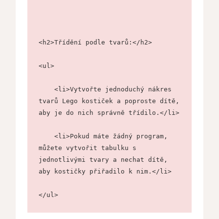
<h2>Třídění podle tvarů:</h2>
<ul>
    <li>Vytvořte jednoduchý nákres 
tvarů Lego kostiček a poproste dítě, 
aby je do nich správně třídilo.</li>
    <li>Pokud máte žádný program, 
můžete vytvořit tabulku s 
jednotlivými tvary a nechat dítě, 
aby kostičky přiřadilo k nim.</li>
</ul>