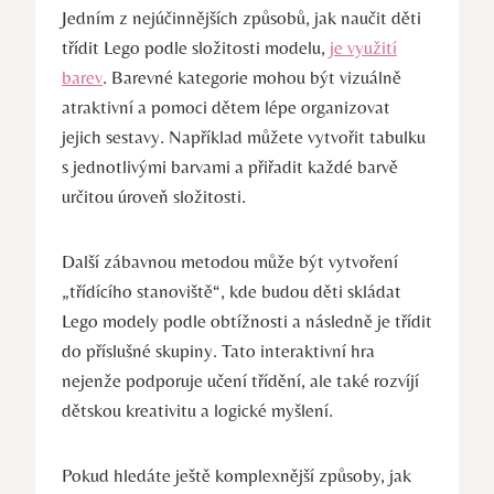
Jedním z nejúčinnějších ⁢způsobů, ⁣jak naučit děti
třídit Lego ⁣podle složitosti modelu,
je využití
barev
. Barevné kategorie ⁤mohou být vizuálně
‌atraktivní ‍a⁤ pomoci ‍dětem lépe ​organizovat
jejich⁤ sestavy. Například můžete vytvořit tabulku
s jednotlivými ‌barvami a přiřadit každé barvě
určitou úroveň složitosti.
Další‍ zábavnou ​metodou může být vytvoření
„třídícího‍ stanoviště“, kde budou děti skládat⁣
Lego modely podle obtížnosti ⁢a následně je třídit
do⁢ příslušné skupiny.⁢ Tato ⁣interaktivní hra
⁢nejenže podporuje učení třídění, ale také rozvíjí
dětskou kreativitu a logické myšlení.
Pokud ⁢hledáte ještě komplexnější způsoby, jak