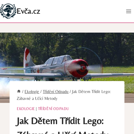
Přeskočit
Evča.cz
na
obsah
/
Ekologie
/
Třídění Odpadu
/
Jak Dětem Třídit Lego:
Zábavné a Učící Metody
EKOLOGIE
|
TŘÍDĚNÍ ODPADU
Jak Dětem Třídit Lego: