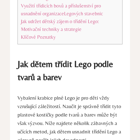
Využití třídicích boxů a⁢ příslušenství pro
usnadnění organizaceLegových stavebnic
Jak udržet‌ dětský zájem o třídění Lego:
Motivační techniky‌ a ​strategie
Klíčové Poznatky
Jak dětem třídit Lego ⁣podle
tvarů a barev
Vybalení krabice ⁤plné Lego je pro děti vždy
vzrušující záležitostí. Naučit je správně třídit⁤ tyto
plastové kostičky podle tvarů a barev ​může být
však výzvou. Níže najdete několik zábavných ⁢a
učících metod, jak dětem usnadnit třídění Lego a
zároveň posílit jejich dovednosti.