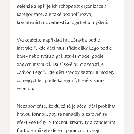
nejenže zlepší jejich schopnost organizace a
kategorizace, ale také podpoří rozvoj
kognitivních⁢ dovedností a logického myšlení.
Vyzkoušejte například ⁣hru​ „Stavba podle
instrukcí“, kde děti musí třídit dílky Lego podle
⁢barev nebo​ tvarů a pak stavět model podle
daných instrukcí. Další skvělou možností je
„Závod Lego“, kde​ děti ⁣závody sestavují modely
co nejrychleji podle kategorií, které si samy
vyberou.
Nezapomeňte, ⁢že důležité je učení dětí probíhat
hravou formou, aby se nenudily a zároveň se
efektivně učily. S⁤ trochou kreativity a zapojením
fantazie‍ můžete dětem pomoci v rozvoji