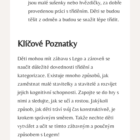
⁢jsou malé⁢ sušenky ‍nebo‍ hvězdičky, za dobře
‍provedenou práci s tříděním. Děti se budou
těšit z odměn a budou‌ se snažit lépe ‌třídit.
Klíčové Poznatky
Děti mohou mít​ zábavu s Lego a zároveň ‍se
naučit důležité dovednosti třídění a
kategorizace. Existuje mnoho způsobů,⁤ jak
zaměstnat⁢ malé stavitelky a stavitelé a ⁢rozvíjet​
jejich kognitivní schopnosti. ‍Zapojte⁤ se do hry s
nimi ⁣a sledujte, jak se ⁢učí a rostou. Jakýkoli
‍způsob, jak děti tráví svůj‍ čas konstruktivně, je
⁤krokem správným směrem. ⁤Takže nechte děti
⁢vytvářet‍ a‍ učit se ‍tímto zábavným a⁢ poučným⁢
způsobem ‌s Legem!