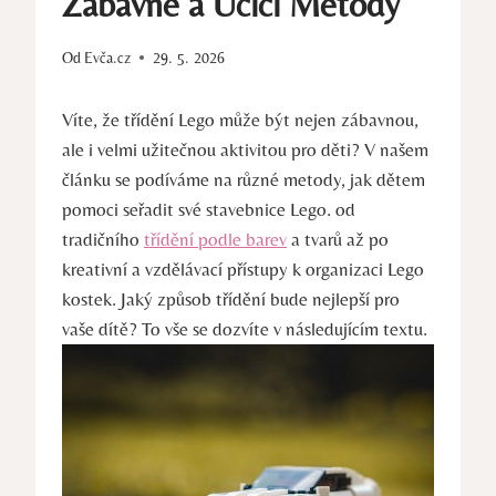
Zábavné a Učící Metody
Od
Evča.cz
29. 5. 2026
Víte, že třídění Lego může být nejen ‍zábavnou,
ale⁢ i velmi užitečnou aktivitou pro děti? V našem
článku se podíváme na různé metody, jak ‌dětem
pomoci seřadit své stavebnice Lego. od⁣
tradičního
třídění podle barev
a tvarů až po
kreativní⁢ a vzdělávací přístupy k organizaci⁢ Lego
kostek. Jaký způsob třídění bude nejlepší pro
vaše dítě? To vše‌ se dozvíte v⁣ následujícím ⁣textu.