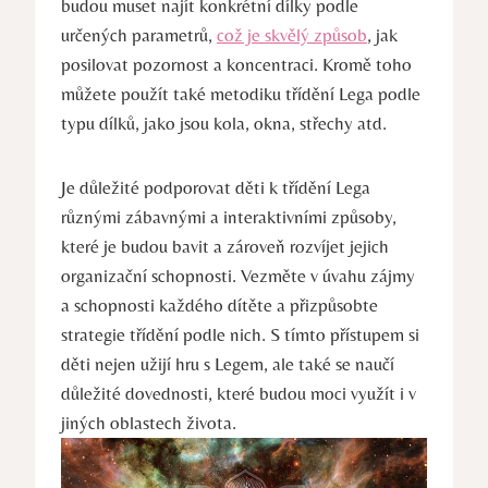
budou ​muset najít konkrétní‌ dílky podle
určených parametrů,
což je skvělý způsob
, jak
posilovat pozornost a koncentraci. Kromě toho
můžete použít ⁤také metodiku třídění Lega⁣ podle ​
typu dílků, jako jsou kola, okna, střechy ⁤atd.
Je⁤ důležité​ podporovat děti k třídění Lega
různými zábavnými a ​interaktivními‌ způsoby, ​
které je budou bavit a zároveň rozvíjet jejich
organizační schopnosti. Vezměte v úvahu zájmy
a schopnosti každého dítěte ​a přizpůsobte
strategie​ třídění podle ‌nich. S tímto ‍přístupem si
děti nejen užijí‍ hru s Legem, ale také se naučí
důležité dovednosti, které budou moci⁢ využít i v
⁢jiných oblastech života.