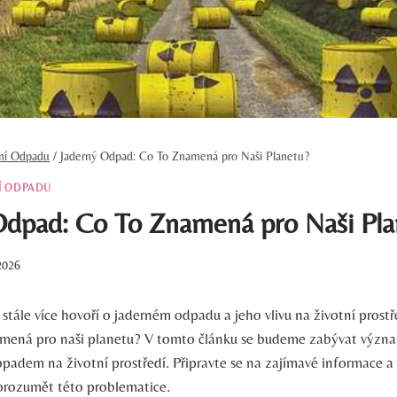
ění Odpadu
/
Jaderný Odpad: Co To Znamená pro Naši Planetu?
Í ODPADU
Odpad: Co To Znamená pro Naši Pla
2026
stále více hovoří o jaderném odpadu a jeho vlivu na životní prostř
amená pro naši planetu? V tomto článku se budeme zabývat výz
padem na životní prostředí. Připravte se na zajímavé informace a 
rozumět této problematice.