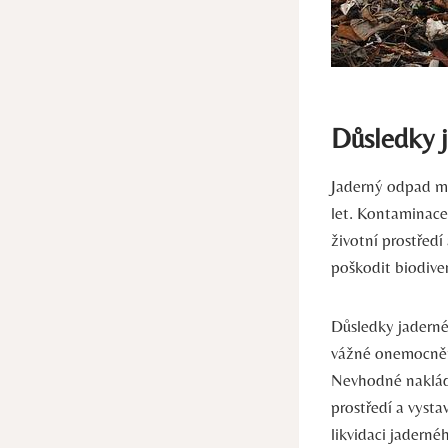
Důsledky j
Jaderný odpad má
let. Kontaminace
životní prostřed
poškodit biodive
Důsledky jaderné
vážné onemocnění
Nevhodné nakládá
prostředí a vysta
likvidaci jadern