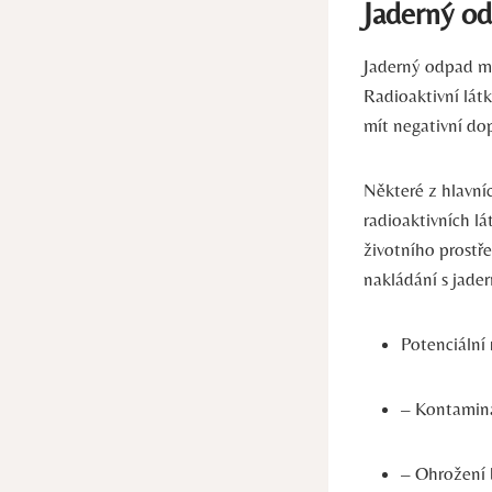
Jaderný od
Jaderný odpad mů
Radioaktivní lát
mít negativní dop
Některé z hlavní
radioaktivních l
životního prostř
nakládání s jade
Potenciální
– Kontamina
– Ohrožení 