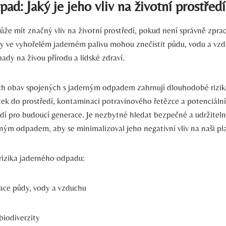
pad: Jaký je jeho vliv na životní prostřed
že mít značný vliv na životní prostředí, pokud není správně zpra
ky ve vyhořelém jaderném palivu mohou znečistit půdu, vodu a vz
ady na živou přírodu a lidské zdraví.
ch obav spojených s jaderným odpadem zahrnují dlouhodobé rizik
átek do prostředí, kontaminaci potravinového řetězce a potenciáln
edí pro budoucí generace. Je nezbytné hledat bezpečné a udržitel
rným odpadem, aby se minimalizoval jeho negativní vliv na naši pl
 rizika jaderného odpadu:
ce půdy, vody a vzduchu
biodiverzity