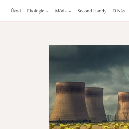
Přeskočit
Úvod
Ekologie
Móda
Second Handy
O Nás
na
obsah