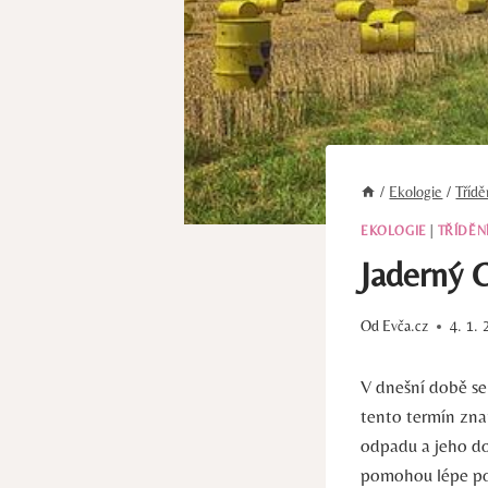
/
Ekologie
/
Tříd
EKOLOGIE
|
TŘÍDĚN
Jaderný 
Od
Evča.cz
4. 1. 
V dnešní době se 
tento termín zn
odpadu a jeho do
pomohou lépe po