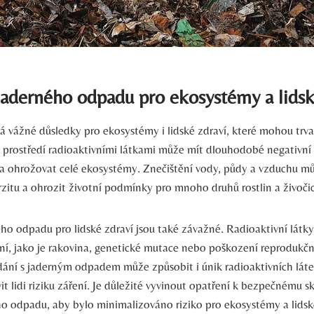
aderného odpadu pro ekosystémy a lidsk
 vážné důsledky pro ekosystémy i lidské zdraví, které mohou trvat
 prostředí radioaktivními látkami může mít dlouhodobé negativn
í a ohrožovat celé ekosystémy. Znečištění vody, půdy a vzduchu m
rzitu a ohrozit životní podmínky pro mnoho druhů rostlin a živoči
ho odpadu pro lidské zdraví jsou také závažné. Radioaktivní lát
, jako je rakovina, genetické mutace nebo poškození reprodukčn
ní s jaderným odpadem může způsobit i únik radioaktivních láte
vit lidi riziku záření. Je důležité vyvinout opatření k bezpečnému s
ého odpadu, aby bylo minimalizováno riziko pro ekosystémy a lidsk