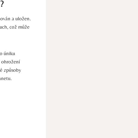
í?
cován a uložen.
duch, což může
o úniku
í ohrožení
né způsoby
anetu.