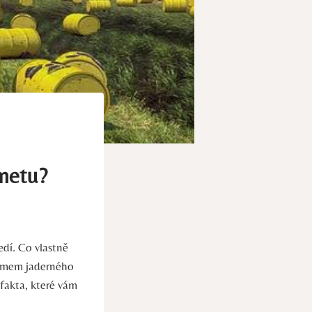
netu?
edí. Co vlastně
namem jaderného
fakta, které vám