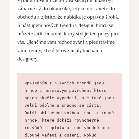
zábavné až do okamžiku, kdy se dostanete do
obchodu a zjistíte, že nabídka je opravdu široká.
S nástupem nových trendů v designu hrnců se
můžete cítit zmateni, který styl je ten pravý pro
vás. Ulehčíme vám rozhodování a představíme
vám trendy, které letos zaujaly kuchaře i
designéry.
<p>Jedním z hlavních trendů jsou 
hrnce s nerezovým povrchem, které 
nejen skvěle vypadají, ale také jsou 
velmi odolné a snadno se čistí. 
Další oblíbenou volbou jsou litinové 
hrnce, které dokáží rovnoměrně 
rozvádět teplotu a jsou vhodné pro 
dlouhé vaření a dušení. Pokud 