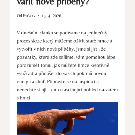
vařit nové příběhy?
Od
Evča.cz
15. 4. 2026
V dnešním článku se podíváme na jedinečný
proces skrze který můžeme oživit staré hrnce a
vytvořit v nich nové příběhy. Jsme si jisti, že
poznatky, které zde sdílíme, vám pomohou lépe
porozumět tomu, jak můžete hrnce kreativně
využívat a přinášet do vašich pokrmů novou
energii a chuť. Připravte se na inspiraci a
nenechte si ujít tento fascinující pohled na vaření
s hrnci!