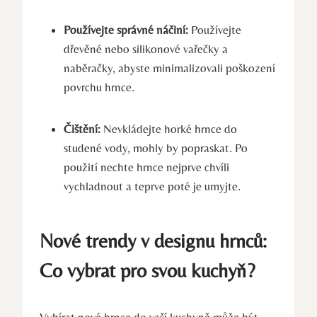
Používejte správné náčiní:
Používejte
dřevěné nebo silikonové vařečky a
naběračky, abyste minimalizovali poškození
povrchu hrnce.
Čištění:
Nevkládejte horké hrnce do
studené vody, mohly by popraskat. Po
použití nechte hrnce nejprve chvíli
vychladnout a teprve poté je umyjte.
Nové trendy v designu hrnců:
Co vybrat pro svou kuchyň?
Vybírat nové hrnce do vaší kuchyně může být