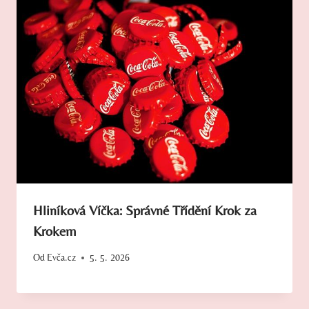
Hliníková Víčka: Správné Třídění Krok za
Krokem
Od
Evča.cz
5. 5. 2026