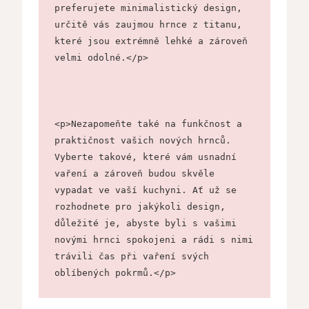
preferujete minimalistický design, 
určitě vás zaujmou hrnce z titanu, 
které jsou extrémně lehké a zároveň 
velmi odolné.</p>
<p>Nezapomeňte také na funkčnost a 
praktičnost vašich nových hrnců. 
Vyberte takové, které vám usnadní 
vaření a zároveň budou skvěle 
vypadat ve vaší kuchyni. Ať už se 
rozhodnete pro jakýkoli design, 
důležité je, abyste byli s vašimi 
novými hrnci spokojeni a rádi s nimi 
trávili čas při vaření svých 
oblíbených pokrmů.</p>