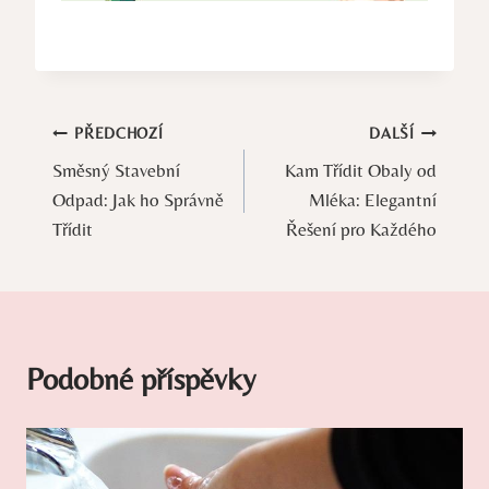
Navigace
PŘEDCHOZÍ
DALŠÍ
Směsný Stavební
Kam Třídit Obaly od
pro
Odpad: Jak ho Správně
Mléka: Elegantní
příspěvek
Třídit
Řešení pro Každého
Podobné příspěvky