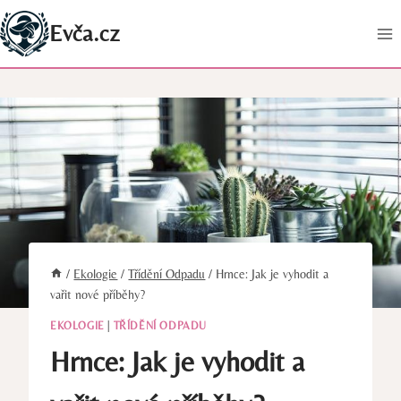
Přeskočit
Evča.cz
na
obsah
/
Ekologie
/
Třídění Odpadu
/
Hrnce: Jak je vyhodit a
vařit nové příběhy?
EKOLOGIE
|
TŘÍDĚNÍ ODPADU
Hrnce: Jak je vyhodit a