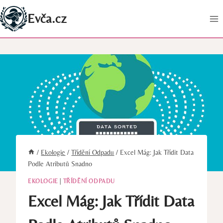
Přeskočit
Evča.cz
na
obsah
/
Ekologie
/
Třídění Odpadu
/
Excel Mág: Jak Třídit Data
Podle Atributů Snadno
EKOLOGIE
|
TŘÍDĚNÍ ODPADU
Excel Mág: Jak Třídit Data