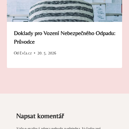
Doklady pro Vození Nebezpečného Odpadu:
Průvodce
Od
Evča.cz
20. 5. 2026
Napsat komentář
Vaše e-mailová adresa nebude zveřejněna.
Vyžadované