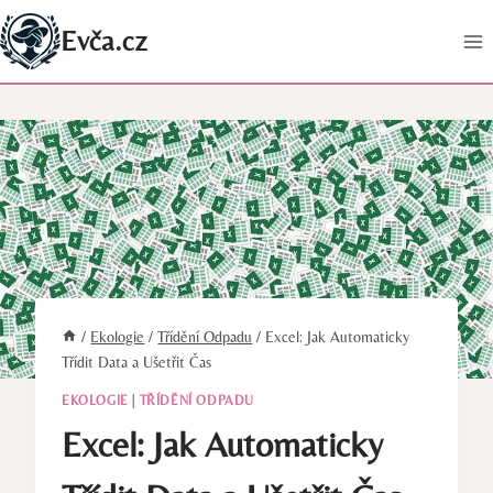
Přeskočit
Evča.cz
na
obsah
/
Ekologie
/
Třídění Odpadu
/
Excel: Jak Automaticky
Třídit Data a Ušetřit Čas
EKOLOGIE
|
TŘÍDĚNÍ ODPADU
Excel: Jak Automaticky