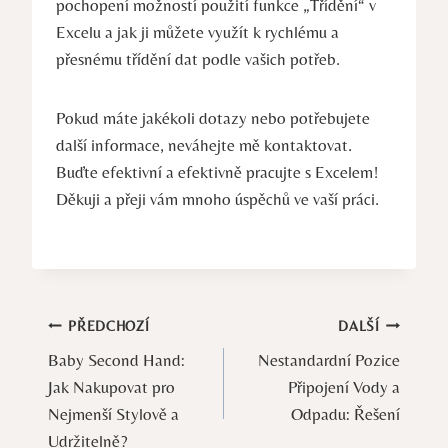
pochopení možností použití funkce „Třídění“ v
Excelu a jak ji můžete využít k rychlému a
přesnému třídění dat podle vašich potřeb.
Pokud máte jakékoli dotazy nebo potřebujete
další informace, neváhejte mě kontaktovat.
Buďte efektivní a efektivně pracujte s Excelem!
Děkuji a přeji vám mnoho úspěchů ve vaší práci.
Navigace
PŘEDCHOZÍ
DALŠÍ
Baby Second Hand:
Nestandardní Pozice
pro
Jak Nakupovat pro
Připojení Vody a
příspěvek
Nejmenší Stylově a
Odpadu: Řešení
Udržitelně?