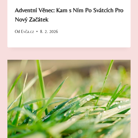
Adventní Věnec: Kam s Ním Po Svátcích Pro
Nový Začátek
Od
Evča.cz
8. 2. 2026