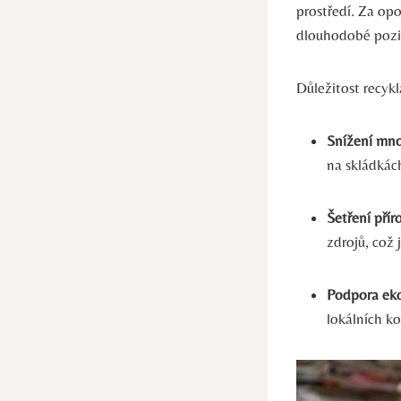
prostředí. Za op
dlouhodobé pozit
Důležitost recykl
Snížení mno
na skládkách
Šetření přír
zdrojů, což 
Podpora ek
lokálních k