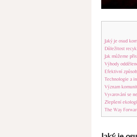
Jaký je osud ko
Důležitost recy
Jak můžeme přis
Výhody oddělené
Efektivní způso
Technologie a i
Význam komunitn
Vyvarování se n
Zlepšení ekolog
The Way Forwar
Jaký je o