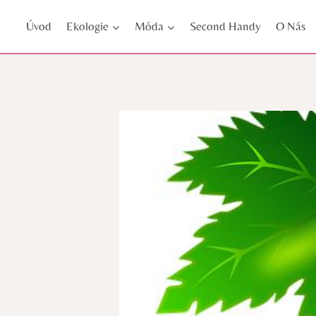
Přeskočit
Úvod
Ekologie
Móda
Second Handy
O Nás
na
obsah