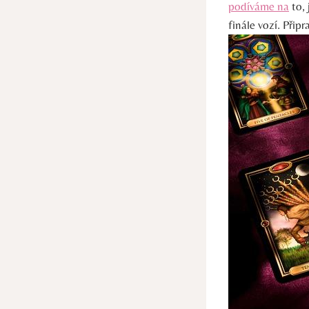
podíváme na
to, 
finále vozí. Přip