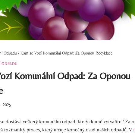
ění Odpadu
/
Kam se Vozí Komunální Odpad: Za Oponou Recyklace
Í ODPADU
ozí Komunální Odpad: Za Oponou
e
1. 2025
 se dostává veškerý komunální odpad, který denně vytváříte? Za
ývá rozmanitý proces, který určuje konečný osud našich odpadů. V