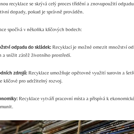
onou recyklace se skrývá celý proces třídění a znovupoužití odpadu
ivní dopady, pokud je správně prováděn.
ace spočívá v několika klíčových bodech:
žství odpadu do skládek:
Recyklací je možné omezit množství od
 a snížit zátěž životního prostředí.
odních zdrojů:
Recyklace umožňuje opětovné využití surovin a šetř
je klíčové pro udržitelný rozvoj.
onomiky:
Recyklace vytváří pracovní místa a přispívá k ekonomick
omunit.