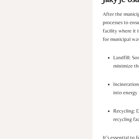
After the municip
processes to ens
facility where it
for municipal was
Landfill: So
minimize th
Incineration
into energy
Recycling: D
recycling fa
It’s essential to