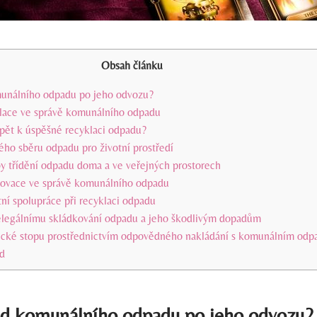
Obsah článku
munálního odpadu po jeho odvozu?
klace ve správě komunálního odpadu
pět k úspěšné recyklaci odpadu?
ho sběru odpadu pro životní prostředí
by třídění odpadu doma a ve veřejných prostorech
novace ve správě komunálního odpadu
í spolupráce při recyklaci odpadu
elegálnímu skládkování odpadu a jeho škodlivým dopadům
ické stopu prostřednictvím odpovědného nakládání s komunálním od
d
sud komunálního odpadu po jeho odvozu?