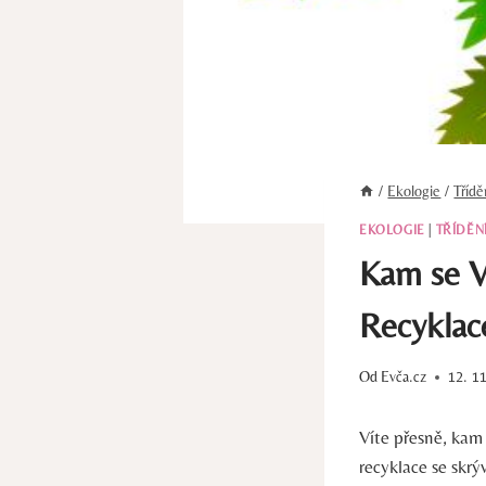
/
Ekologie
/
Tříd
EKOLOGIE
|
TŘÍDĚN
Kam se V
Recyklac
Od
Evča.cz
12. 1
Víte přesně, kam
recyklace se skr