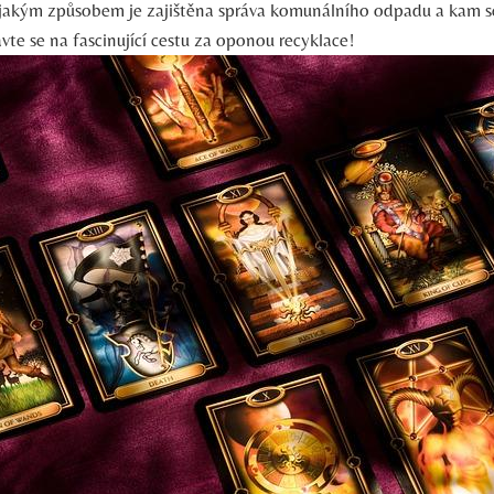
jakým způsobem je zajištěna správa komunálního odpadu a kam se
ravte se na fascinující cestu za oponou recyklace!