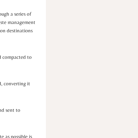
ugh a series of
 waste management
mon destinations
and compacted to
, converting it
and sent to
e as possible is