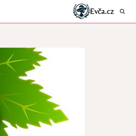
Evča.cz