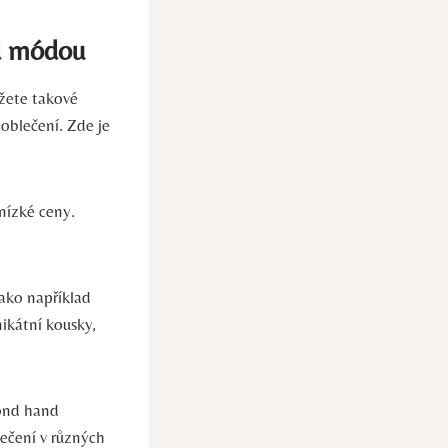
d módou
žete takové
 oblečení. Zde je
nízké ceny.
ako například
ikátní kousky,
cond hand
lečení v různých