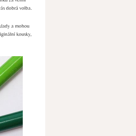
vás dobrá volba.
oklady a mohou
ginální kousky,