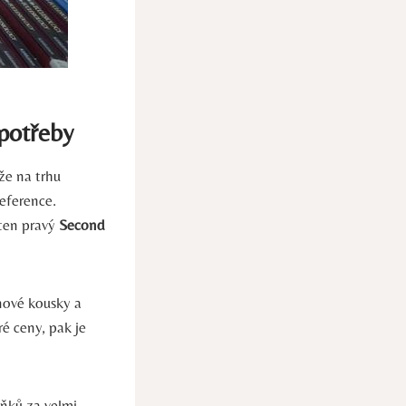
 potřeby
že na trhu
reference.
 ten pravý
Second
nové kousky a
é ceny, pak je
lňků za velmi