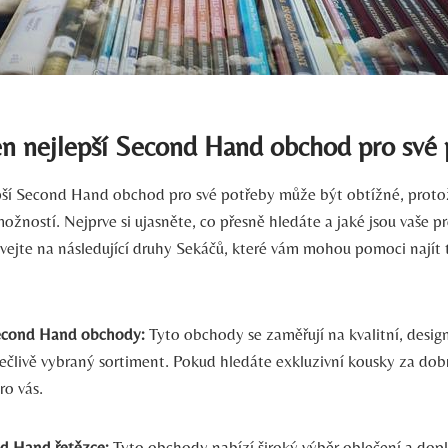
ten nejlepší Second Hand obchod pro své
pší Second Hand obchod pro své potřeby může být obtížné, proto
žností. Nejprve si ujasněte, co přesně hledáte a jaké jsou vaše p
vejte na následující druhy Sekáčů, které vám mohou pomoci najít
econd Hand obchody:
Tyto obchody se zaměřují na kvalitní, desig
ečlivě vybraný sortiment. Pokud hledáte exkluzivní kousky za dobr
ro vás.
d Hand řetězce:
Tyto obchody nabízí široký výběr oblečení a dop