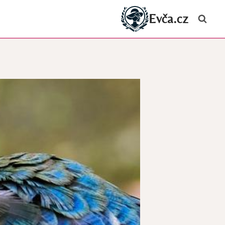
Evča.cz