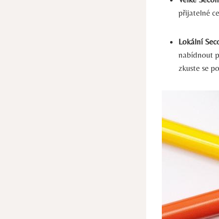
přijatelné c
Lokální Se
nabídnout p
zkuste se po