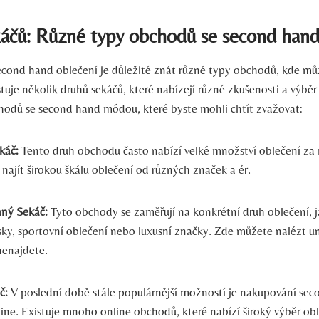
áčů: Různé typy obchodů se second han
econd hand oblečení je důležité znát různé typy obchodů, kde mů
stuje několik druhů sekáčů, které nabízejí různé zkušenosti a výběr
hodů se second hand módou, které byste mohli chtít zvažovat:
káč:
Tento druh obchodu často nabízí velké množství oblečení za 
ajít širokou škálu oblečení od různých značek a ér.
aný Sekáč:
Tyto obchody se zaměřují na konkrétní druh oblečení, j
sky, sportovní oblečení nebo luxusní značky. Zde můžete nalézt un
nenajdete.
č:
V poslední době stále populárnější možností je nakupování se
ine. Existuje mnoho online obchodů, které nabízí široký výběr ob