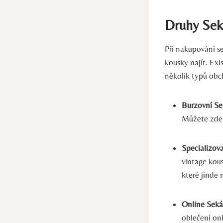
Druhy Sek
Při nakupování s
kousky najít. Exi
několik typů obc
Burzovní Se
Můžete zde n
Specializov
vintage kou
které jinde 
Online Seká
oblečení onl