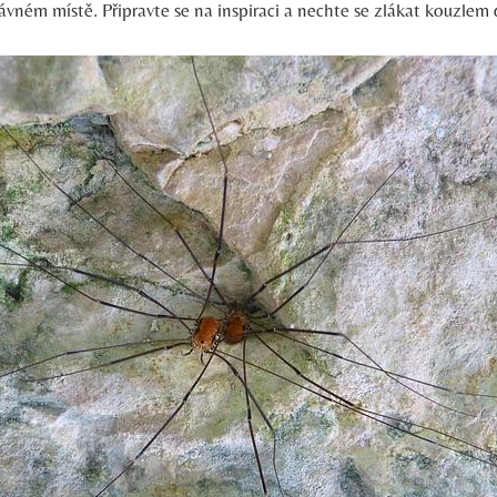
ávném místě. Připravte se na inspiraci a nechte se zlákat kouzlem