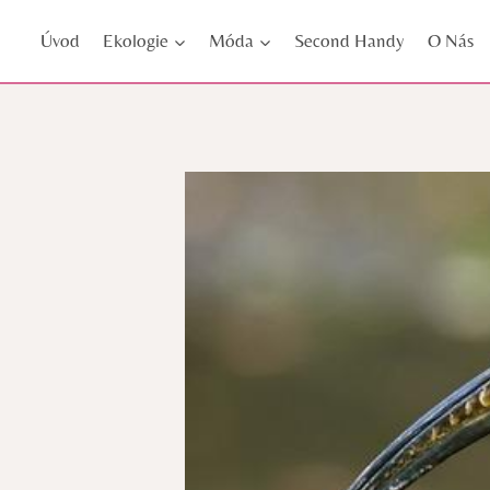
Přeskočit
Úvod
Ekologie
Móda
Second Handy
O Nás
na
obsah