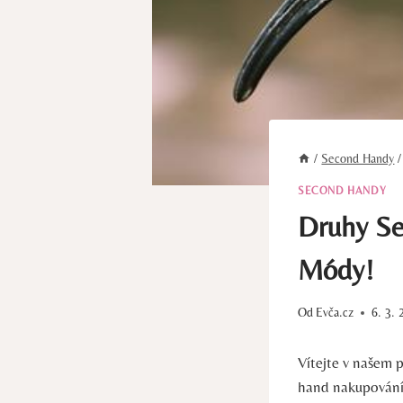
/
Second Handy
/
SECOND HANDY
Druhy Se
Módy!
Od
Evča.cz
6. 3. 
Vítejte v našem 
hand nakupování a