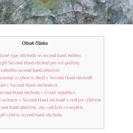
Obsah článku
Různé typy obchodů se second hand módou
jlepší Second Hand obchod pro své potřeby
kvalitního second hand oblečení
zkoumat a vybrat si zboží v Second Hand obchodě
ání v Second Hand obchodech
Second Hand obchody v České republice
se ocitnete v Second Hand obchodě s velkým výběrem
cond hand oblečení, aby vydrželo co nejdéle
y při výběru second hand obchodu