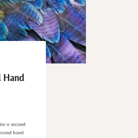
d Hand
áte o second
 second hand