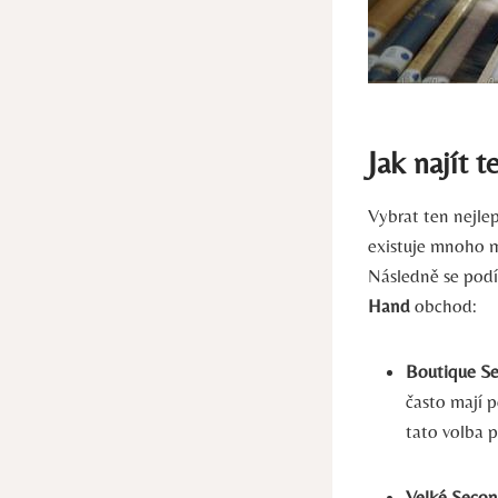
Jak najít 
Vybrat ten nejle
existuje mnoho mo
Následně se podí
Hand
obchod:
Boutique S
často mají p
tato volba p
Velké Secon