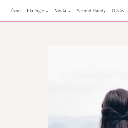
Přeskočit
Úvod
Ekologie
Móda
Second Handy
O Nás
na
obsah