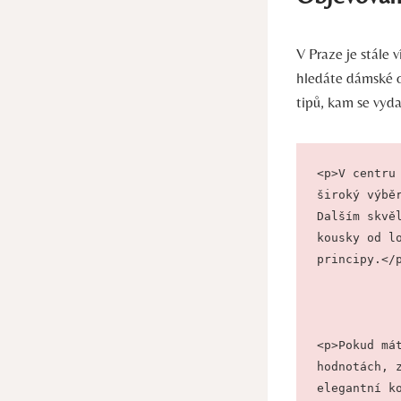
V Praze je stále 
hledáte dámské o
tipů, kam se vyda
<p>V centru
široký výbě
Dalším skvě
kousky od l
principy.</
<p>Pokud má
hodnotách, 
elegantní k