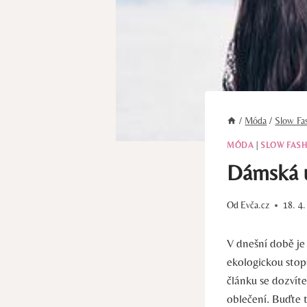
/
Móda
/
Slow Fa
MÓDA
|
SLOW FASH
Dámská ud
Od
Evča.cz
18. 4
V dnešní době je 
ekologickou stop
článku se dozvít
oblečení. Buďte 