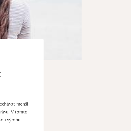
t
anechávat menší
právu. V tomto
rnou výrobu