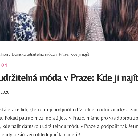
shion
/
Dámská udržitelná móda v Praze: Kde ji najít
ION
ržitelná móda v Praze: Kde ji nají
. 2026
stále více lidí, kteří chtějí podpořit udržitelné módní značky a z
u. Pokud patříte mezi ně a žijete v Praze, máme pro vás dobrou z
e, kde najít dámskou udržitelnou módu v Praze a podpořit tak šet
trendy a zároveň ohleduplní k planetě!