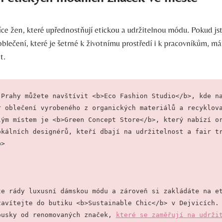
více žen, které upřednostňují etickou a udržitelnou módu. Pokud js
blečení, které je šetrné k životnímu prostředí i k pracovníkům, m
t.
 Prahy můžete navštívit <b>Eco Fashion Studio</b>, kde na
r oblečení vyrobeného z organických materiálů a recyklova
lým místem je <b>Green Concept Store</b>, který nabízí or
okálních designérů, kteří dbají na udržitelnost a fair tr
p>
te rády luxusní dámskou módu a zároveň si zakládáte na et
zavítejte do butiku <b>Sustainable Chic</b> v Dejvicích. 
ousky od renomovaných značek, 
které se zaměřují na udrži