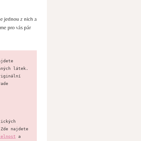
te jednou z nich a
áme pro vás pár
jdete 
ných látek. 
iginální 
ade 
ických 
Zde najdete 
telnost
 a 