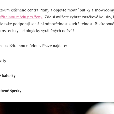
ůzkum krásného centra Prahy a objevte módní butiky a showroomy,
ržitelnou módu pro ženy
. Zde si můžete vybrat značkové kousky, 
ale také podporují sociální odpovědnost a udržitelnost. Buďte souč
itost eticky i ekologicky vyráběných oděvů!
 s udržitelnou módou v Praze najdete:
šaty
é kabelky
obené šperky