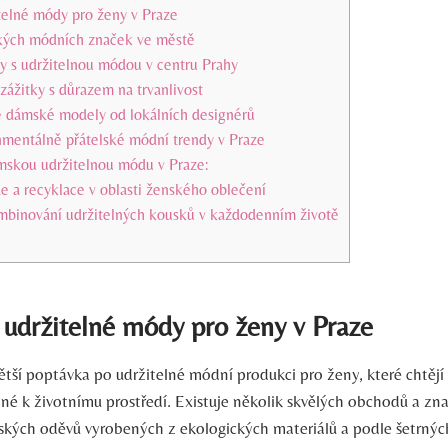
telné módy pro ženy v Praze
kých módních značek ve městě
y s udržitelnou módou v centru Prahy
zážitky s důrazem na trvanlivost
vé dámské modely od lokálních designérů
nmentálně přátelské módní trendy v Praze
mskou udržitelnou módu v Praze:
de a recyklace v oblasti ženského oblečení
ombinování udržitelných kousků v každodenním životě
 udržitelné módy pro ženy v Praze
větší poptávka po udržitelné módní produkci pro ženy, které chtějí 
né k životnímu prostředí. Existuje několik skvělých obchodů a zna
ských oděvů vyrobených z ekologických materiálů a podle šetrnýc