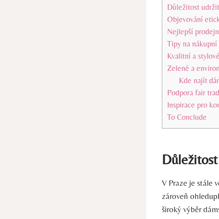
Důležitost udrži
Objevování etic
Nejlepší prodejn
Tipy na nákupní 
Kvalitní a stylo
Zelené a enviro
Kde najít dá
Podpora fair tra
Inspirace pro k
To Conclude
Důležitost
V Praze je stále 
zároveň ohledupl
široký výběr dám