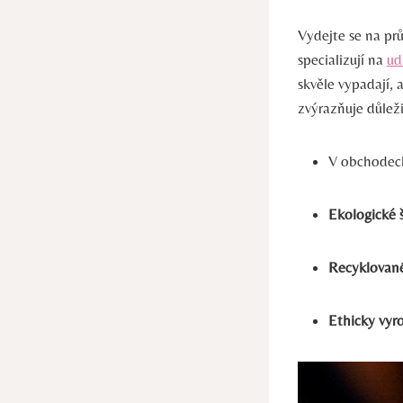
Vydejte se na pr
specializují na
ud
skvěle vypadají, 
zvýrazňuje důlež
V obchodech
Ekologické 
Recyklovan
Ethicky vyr