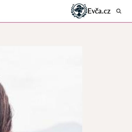
Evča.cz