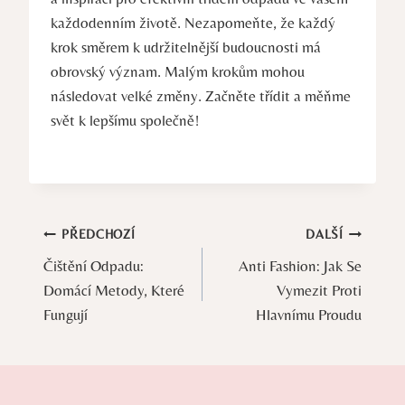
každodenním životě. Nezapomeňte, že každý
krok směrem k udržitelnější budoucnosti má
obrovský význam. Malým krokům mohou
následovat velké změny. Začněte třídit a měňme
svět k lepšímu společně!
Navigace
PŘEDCHOZÍ
DALŠÍ
Čištění Odpadu:
Anti Fashion: Jak Se
pro
Domácí Metody, Které
Vymezit Proti
příspěvek
Fungují
Hlavnímu Proudu