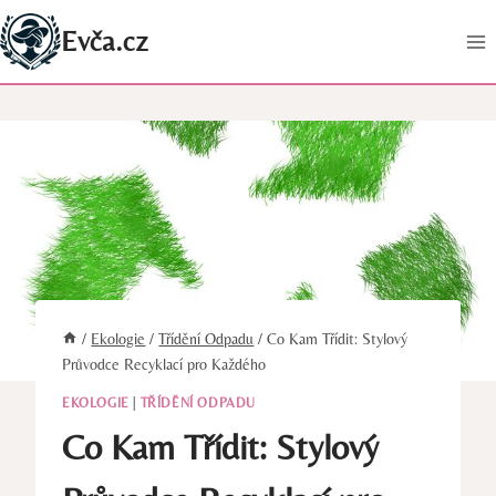
Přeskočit
Evča.cz
na
obsah
/
Ekologie
/
Třídění Odpadu
/
Co Kam Třídit: Stylový
Průvodce Recyklací pro Každého
EKOLOGIE
|
TŘÍDĚNÍ ODPADU
Co Kam Třídit: Stylový