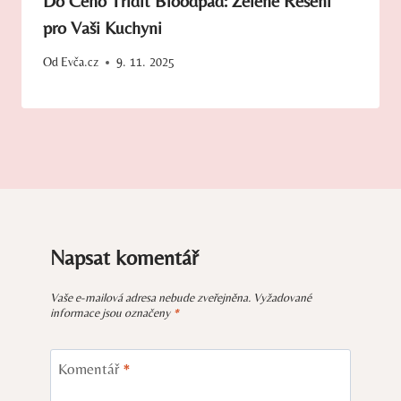
Do Čeho Třídit Bioodpad: Zelené Řešení
pro Vaši Kuchyni
Od
Evča.cz
9. 11. 2025
Napsat komentář
Vaše e-mailová adresa nebude zveřejněna.
Vyžadované
informace jsou označeny
*
Komentář
*