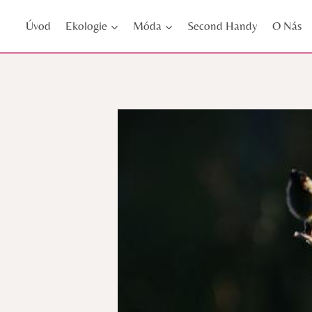
Přeskočit
Úvod
Ekologie
Móda
Second Handy
O Nás
na
obsah