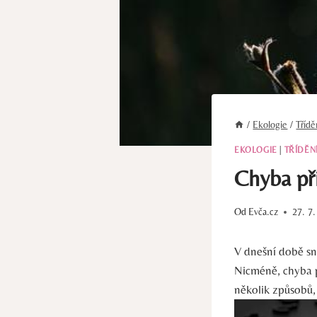
/
Ekologie
/
Tříd
EKOLOGIE
|
TŘÍDĚN
Chyba při
Od
Evča.cz
27. 7
V dnešní době sna
Nicméně, ⁣chyba 
několik‌ způsobů,