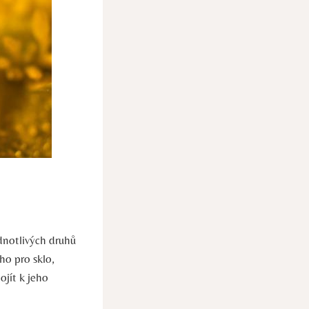
dnotlivých druhů
ho pro⁣ sklo,
jít k​ jeho