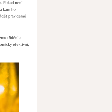
. Pokud⁢ není
a kam ho
ádět‍ pravidelné
ému třídění a
nomicky efektivní,