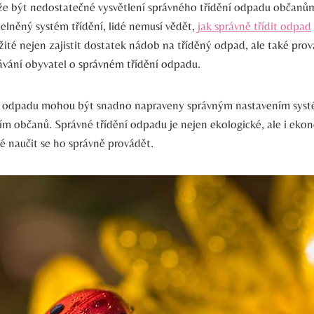
e být nedostatečné vysvětlení ⁣správného‌ třídění odpadu‌ občanům
elněný ⁢systém třídění, lidé nemusí vědět,
jak ‌správně třídit odpad
ežité nejen zajistit dostatek nádob na tříděný‍ odpad,⁢ ale také prov
lávání obyvatel ⁣o správném třídění odpadu.
í odpadu​ mohou ‌být snadno napraveny ‍správným nastavením⁣ syst
m občanů. Správné třídění odpadu je nejen‍ ekologické,​ ale ‍i eko
té naučit ‌se ho správně provádět.