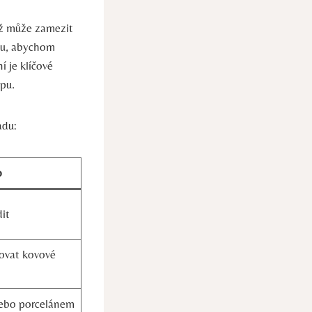
ž může⁣ zamezit
adu, abychom
 je ⁢klíčové
upu.
adu:
o
dit
ovat kovové
nebo⁢ porcelánem