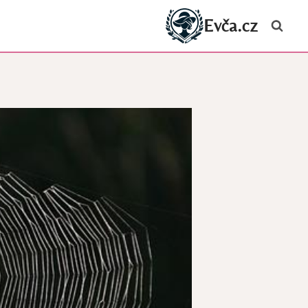
Evča.cz