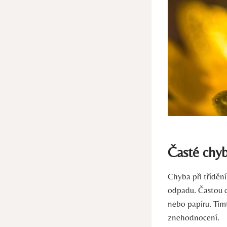
Časté​ chyb
Chyba při tříděn
⁢odpadu. Častou ‍
⁢nebo papíru. Tí
znehodnocení.