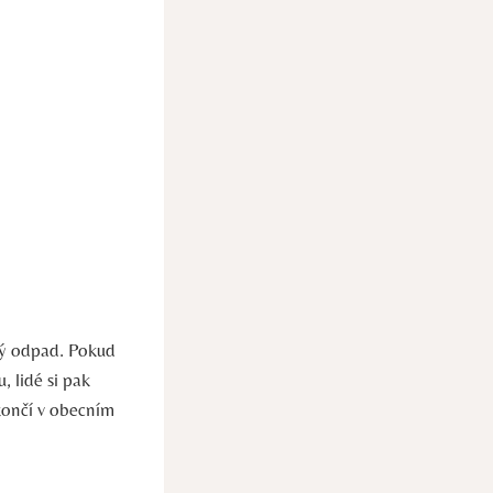
ý ⁤odpad.​ Pokud
 lidé si​ pak
 ‌končí v obecním