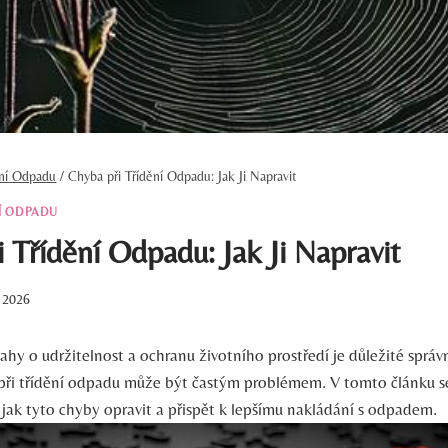
ění Odpadu
/
Chyba při Třídění Odpadu: Jak Ji Napravit
Í ODPADU
 Třídění Odpadu: Jak Ji Napravit
. 2026
hy o udržitelnost a ochranu životního prostředí ⁣je důležité správn
při třídění​ odpadu ‌může být častým problémem. ‍V tomto článku ⁣
 ⁤jak‍ tyto chyby opravit ⁤a přispět k lepšímu nakládání‌ s odpadem.