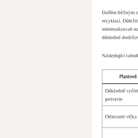
Dalším běžným om
recyklaci. Důlež
minimalizovali ne
důsledné dodržov
Následující tabu
Plastové
Důkladně vyčist
potravin
Odstranit víčka 