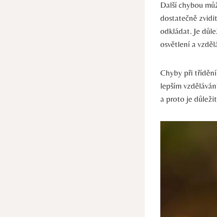
Další chybou můž
dostatečně zvidit
odkládat. Je⁢ důl
osvětlení ​a vzdě
Chyby při tříděn
lepším vzdělávání
a proto je důleži