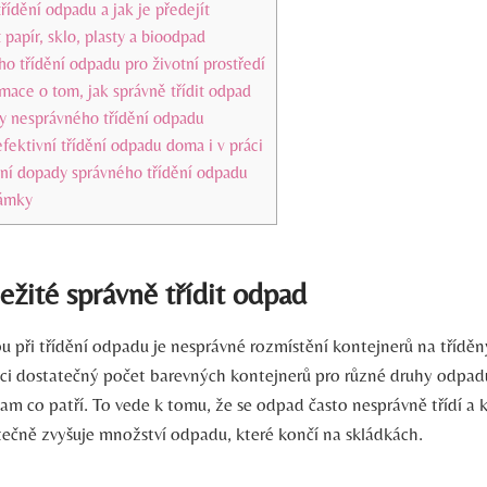
třídění odpadu a jak je‌ předejít
 papír, sklo,⁤ plasty ‍a bioodpad
‌ třídění odpadu pro životní prostředí
rmace o tom, ⁣jak správně třídit odpad
y nesprávného ‌třídění odpadu
efektivní třídění odpadu‍ doma i v práci
ní dopady‌ správného třídění odpadu
ámky
ležité správně třídit odpad
u při třídění odpadu ⁢je nesprávné ⁤rozmístění kontejnerů ​na tříděn
ci dostatečný počet barevných kontejnerů pro různé⁢ druhy odpadu,
 kam⁣ co patří. To​ vede​ k tomu, že se odpad často nesprávně třídí a
ečně zvyšuje ‌množství‌ odpadu, které končí na skládkách.