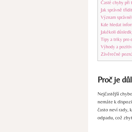
Časté​ chyby při‍ 
Jak správně třídit
Význam správného
Kde hledat⁤ info
Jakékoli důsledk
Tipy a triky pro 
Výhody a pozitiv
Závěrečné pozn
Proč je ⁢dů
Nejčastější chybo
nemáte ‍k dispozi
často⁤ neví rady,⁣
odpadu, což zbyt