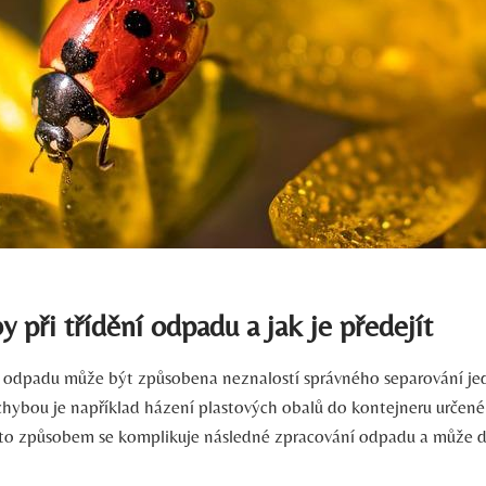
y při‍ třídění odpadu a jak je‌ předejít
í odpadu⁢ může být způsobena ⁢neznalostí správného separování‌ je
chybou⁢ je například ​házení plastových‍ obalů⁢ do kontejneru určené
mto způsobem se komplikuje následné zpracování odpadu ⁤a⁤ může do