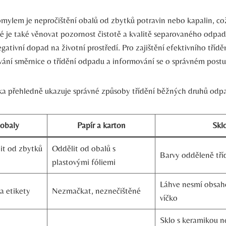
ylem je nepročištění obalů ‍od zbytků potravin nebo​ kapalin, co
ité je také věnovat pozornost čistotě a kvalitě separovaného odp
gativní dopad na životní prostředí. Pro zajištění efektivního třídění
ání⁢ směrnice⁣ o třídění⁢ odpadu a informování se o správném post
lka přehledně⁤ ukazuje správné způsoby třídění ‍běžných druhů odp
 obaly
Papír a karton
Skl
it od zbytků
Oddělit ‌od obalů s
Barvy ‍odděleně tří
plastovými fóliemi
Láhve nesmí obsah
a etikety
Nezmačkat, neznečištěné
víčko
Sklo s ⁤keramikou⁢ 