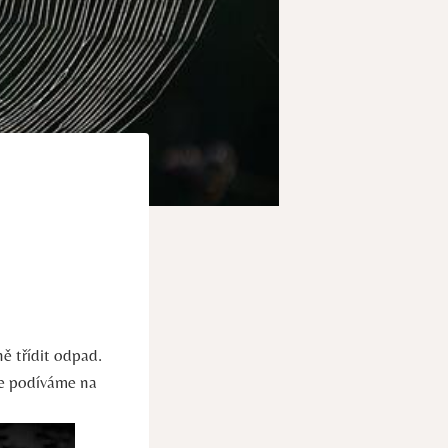
ě⁤ třídit odpad.
se podíváme ‌na