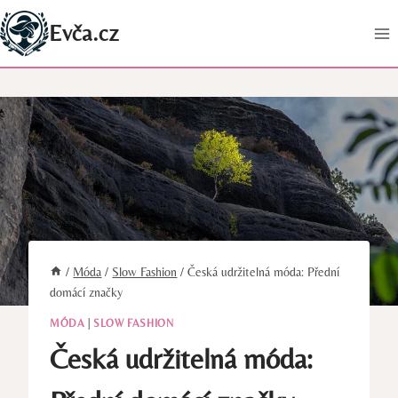
Přeskočit
Evča.cz
na
obsah
/
Móda
/
Slow Fashion
/
Česká udržitelná móda: Přední
domácí značky
MÓDA
|
SLOW FASHION
Česká udržitelná móda: