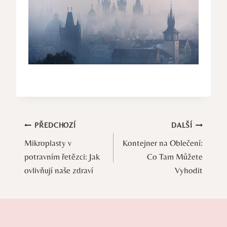
Navigace
PŘEDCHOZÍ
DALŠÍ
Mikroplasty v
Kontejner na Oblečení:
pro
potravním řetězci: Jak
Co Tam Můžete
příspěvek
ovlivňují naše zdraví
Vyhodit