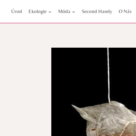
Přeskočit
Úvod
Ekologie
Móda
Second Handy
O Nás
na
obsah