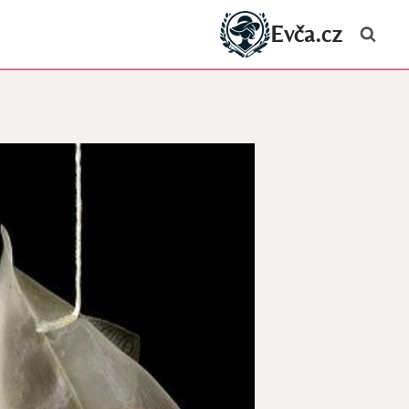
Evča.cz