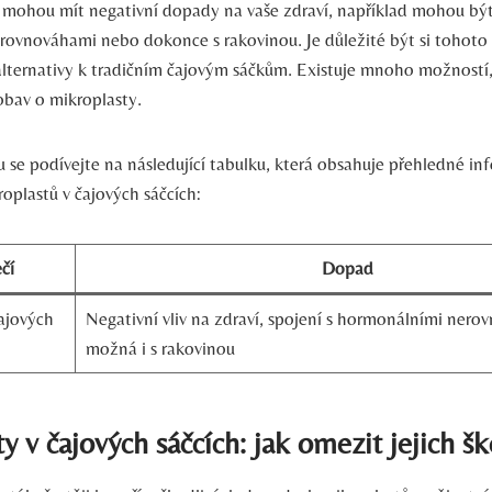
 mohou mít negativní dopady na vaše zdraví, například mohou být
ovnováhami nebo dokonce s rakovinou. Je důležité být si tohoto
alternativy k tradičním čajovým sáčkům. Existuje mnoho možností, 
obav o mikroplasty.
 se podívejte na následující tabulku, která obsahuje přehledné in
oplastů v čajových sáčcích:
čí
Dopad
ajových
Negativní vliv na zdraví, spojení s hormonálními nero
možná i s rakovinou
y v čajových sáčcích: jak omezit jejich šk