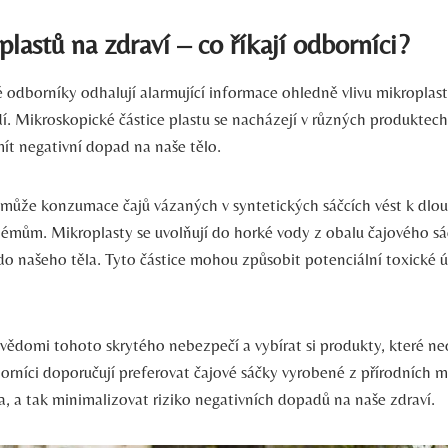
plastů na zdraví – co říkají odborníci?
 odborníky odhalují alarmující informace ohledně vlivu mikroplast
dí. Mikroskopické částice plastu se nacházejí v různých produktec
ít negativní dopad na naše tělo.
 může konzumace čajů vázaných v syntetických sáčcích vést k dl
émům. Mikroplasty se uvolňují do horké vody z obalu čajového s
do našeho těla. Tyto částice mohou způsobit potenciální toxické ú
i vědomi tohoto skrytého nebezpečí a vybírat si produkty, které ne
rníci doporučují preferovat čajové sáčky vyrobené z přírodních ma
a, a tak minimalizovat riziko negativních dopadů na naše zdraví.