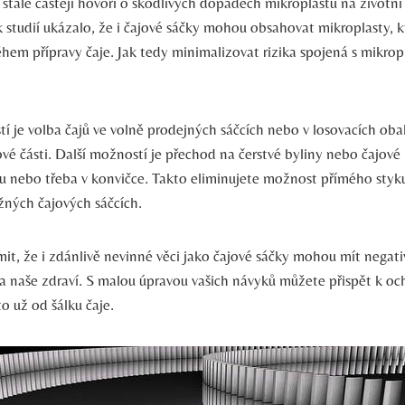
stále častěji hovoří o škodlivých dopadech mikroplastů na životní
ik studií ukázalo, že i čajové sáčky mohou obsahovat mikroplasty, k
hem přípravy čaje. Jak tedy minimalizovat rizika spojená s mikrop
í je volba čajů ve volně prodejných sáčcích nebo v losovacích oba
vé části. Další možností je přechod na čerstvé byliny nebo čajové l
tku nebo třeba v konvičce. Takto eliminujete možnost přímého styk
ných čajových sáčcích.
mit, že i zdánlivě nevinné věci jako čajové sáčky mohou mít negat
 a naše zdraví. S malou úpravou vašich návyků můžete přispět k oc
to už od šálku čaje.