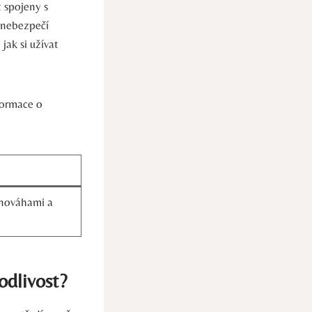
 spojeny s
 nebezpečí
jak si užívat
formace o
vnováhami a
odlivost?