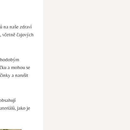
ů na naše zdraví
h, včetně čajových
ouhodobým
áčku a mohou se
činky a narušit
obsahují
teriálů, jako je