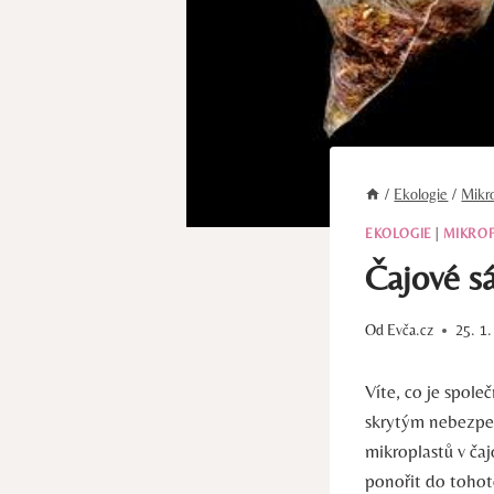
/
Ekologie
/
Mikro
EKOLOGIE
|
MIKRO
Čajové sá
Od
Evča.cz
25. 1
Víte, co je spol
skrytým nebezpeč
mikroplastů v čaj
ponořit do tohot