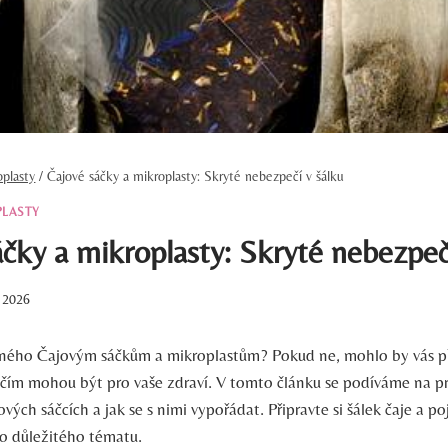
plasty
/
Čajové sáčky a mikroplasty: Skryté nebezpečí v šálku
PLASTY
čky a mikroplasty: Skryté nebezpeč
. 2026
ečného Čajovým sáčkům a mikroplastům? Pokud ne, mohlo by vás p
ím mohou být pro vaše zdraví. V tomto článku se podíváme na p
ových sáčcích a jak se s nimi vypořádat. Připravte si šálek čaje a 
o důležitého tématu.