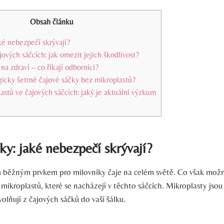
Obsah článku
ké nebezpečí skrývají?
jových sáčcích: jak omezit jejich škodlivost?
na zdraví – co říkají odborníci?
gicky šetrné čajové sáčky bez mikroplastů?
stů ve čajových sáčcích: jaký je aktuální výzkum
ky: jaké nebezpečí skrývají?
u běžným prvkem pro milovníky čaje na celém světě. Co však možná
mikroplastů, které se nacházejí v těchto sáčcích. Mikroplasty jsou
volňují z čajových sáčků do vaší šálku.