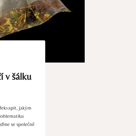
í v šálku
řekvapit, jakým
roblematiku
pojďme se společně