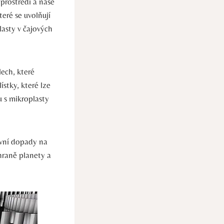
 prostředí a naše
teré se uvolňují
lasty v čajových
lech, které
ístky, které lze
u s mikroplasty
ivní dopady na
hraně planety a