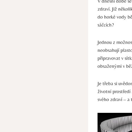
V dnešní době se 
zdraví. Již někol
do horké vody bě
sáčcích?
Jednou z možnost
neobsahují plasto
připravovat v sí
obsaženými v běž
Je třeba si uvědo
životní prostředí
svého zdraví – a 