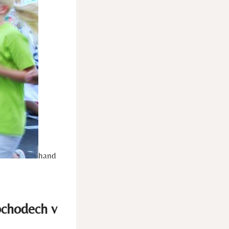
hand
bchodech v