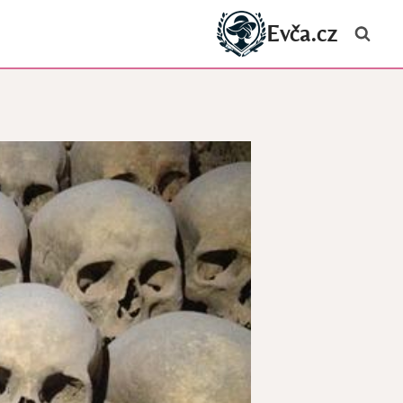
Evča.cz