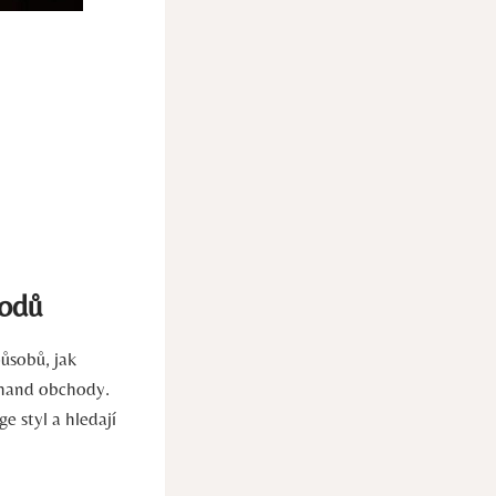
hodů
působů, jak
d hand obchody.
e styl a hledají