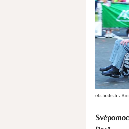
obchodech v Br
Svépomocn