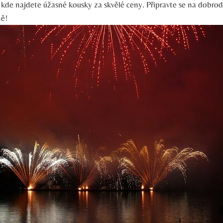
, kde najdete úžasné kousky za skvělé ceny. Připravte se na dobrod
ně!