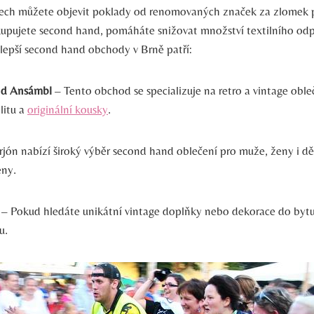
ech můžete objevit poklady od renomovaných značek za zlomek 
kupujete second hand, pomáháte snižovat množství textilního odp
jlepší second hand obchody v Brně patří:
d Ansámbl
– Tento obchod se specializuje na retro a vintage oble
litu a
originální kousky
.
jón nabízí široký výběr second hand oblečení pro muže, ženy i dě
eny.
– Pokud hledáte unikátní vintage doplňky nebo dekorace do bytu,
u.