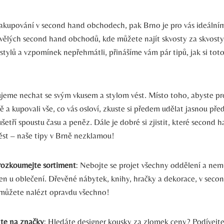
akupování v second hand obchodech, pak Brno je pro vás ideáln
kvělých second hand obchodů, kde můžete najít skvosty za skvosty.
tylů a vzpomínek nepřehmátli, přinášíme vám pár tipů, jak si tot
jeme nechat se svým vkusem a stylom vést. Místo toho, abyste pr
a kupovali vše, co vás osloví, zkuste si předem udělat jasnou pře
šetří spoustu času a peněz. Dále je dobré si zjistit, které second
věst – naše tipy v Brně nezklamou!
rozkoumejte sortiment
: Nebojte se projet všechny oddělení a nem
jen u oblečení. Dřevěné nábytek, knihy, hračky a dekorace, v seco
můžete nalézt opravdu všechno!
e na značky
: Hledáte designer kousky za zlomek ceny? Podívejte