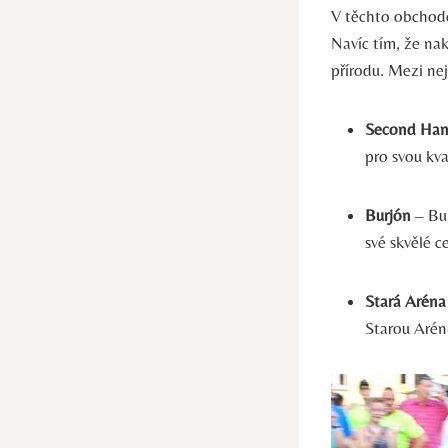
V těchto obchod
Navíc tím, že na
přírodu. Mezi ne
Second Han
pro svou kva
Burjón
– Bur
své skvělé c
Stará Aréna
Starou Arén