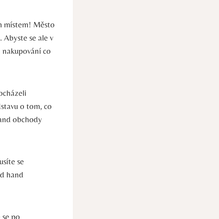
ím místem! Město
 Abyste se ale v
o nakupování co
ocházeli
dstavu o tom, co
 hand obchody
usíte se
nd hand
 se po