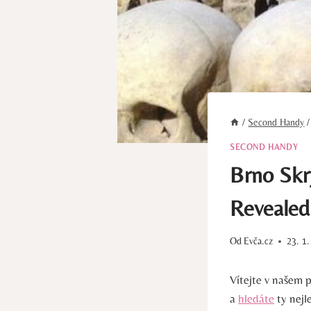
/
Second Handy
/
SECOND HANDY
Brno Skr
Revealed
Od
Evča.cz
23. 1
Vítejte v našem 
a
hledáte
ty nejl