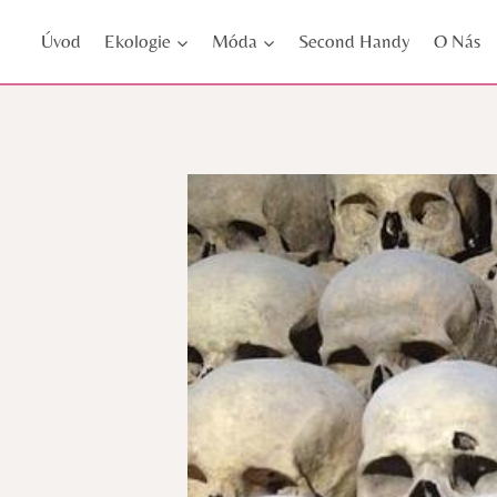
Přeskočit
Úvod
Ekologie
Móda
Second Handy
O Nás
na
obsah