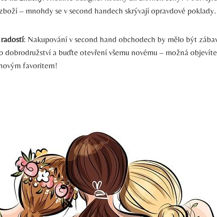
boží – mnohdy se v second handech skrývají opravdové poklady.
 radostí
: Nakupování v second hand obchodech by mělo být zábavn
ko dobrodružství a buďte otevření všemu novému – možná objevíte
novým favoritem!