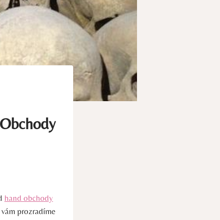
d Obchody
nd
hand obchody
že vám prozradíme