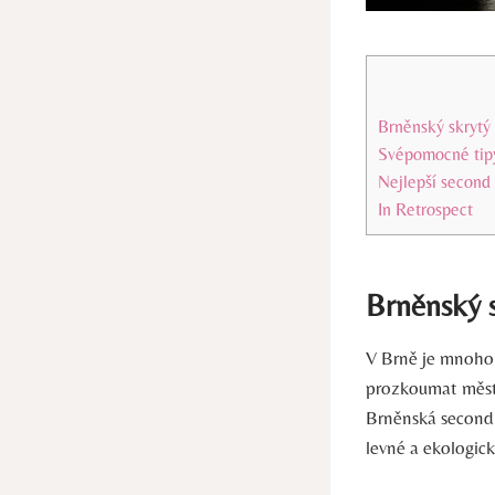
Brněnský skrytý
Svépomocné tipy
Nejlepší second
In Retrospect
Brněnský s
V Brně je mnoho 
prozkoumat město
Brněnská second h
levné a ekologic