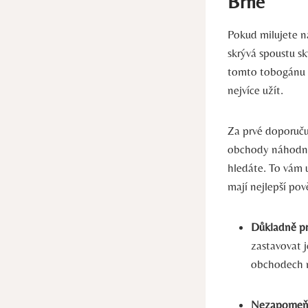
Brně
Pokud milujete n
skrývá spoustu s
tomto tobogánu s
nejvíce užít.
Za prvé doporuču
obchody náhodně 
hledáte. To vám u
mají nejlepší po
Důkladně p
zastavovat 
obchodech 
Nezapomeňt