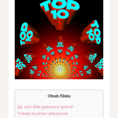
Obsah článku
Jak začít třídit polystyren správně
Výhody recyklace polystyrenu