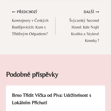
Navigace
PŘEDCHOZÍ
DALŠÍ
Kontejnery v Českých
Švýcarský Second
pro
Budějovicích: Kam s
Hand: Kde Najít
příspěvek
Tříděným Odpadem?
Kvalitu a Stylové
Kousky?
Podobné příspěvky
Brno Třídit Víčka od Piva: Udržitelnost s
Lokálním Příchutí