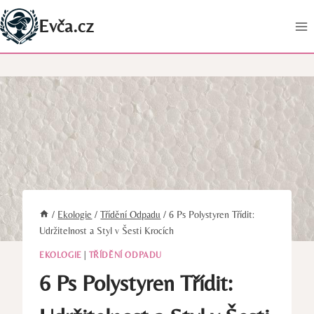
Přeskočit
Evča.cz
na
obsah
/
Ekologie
/
Třídění Odpadu
/
6 Ps Polystyren Třídit:
Udržitelnost a Styl v Šesti Krocích
EKOLOGIE
|
TŘÍDĚNÍ ODPADU
6 Ps Polystyren Třídit: