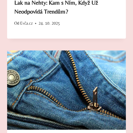
Lak na Nehty: Kam s Ním, Když Už
Neodpovídá Trendům?
Od
Evča.cz
24. 10. 2025