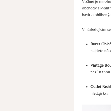
V Zlíně je mnoho
‍obchody s⁢ kvali
bavit o ⁢oblíben
V následujícím ​
Burza Obleč
najdete něco
Vintage Bou
nezůstanou 
Outlet‌ Fash
hledají kval