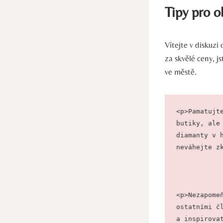
Tipy pro o
Vítejte v diskuzi
za skvělé ‍ceny, j
ve městě.
<p>Pamatujt
butiky, ale
diamanty v 
neváhejte z
<p>Nezapome
ostatními č
a inspirova