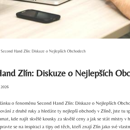
Second Hand Zlín: Diskuze o Nejlepších Obchodech
and Zlín: Diskuze o Nejlepších Ob
. 2026
článku ⁤o⁢ fenoménu ​Second‍ Hand Zlín: Diskuze o Nejlepších Obc
vání ⁢z ​druhé ruky a hledáte ty⁣ nejlepší‌ obchody v Zlíně, jste tu
at, ⁣kde najít skvělé kousky za skvělé ⁣ceny a jak se​ stát mistry v 
pravte se na⁢ inspiraci a tipy od těch, ​kteří znají Zlín jako své vlastn