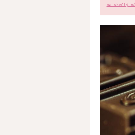
na skvělý n