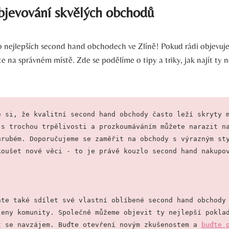
bjevování skvělých‍ obchodů
 o nejlepších second ⁤hand obchodech ve Zlíně! Pokud rádi ⁣objevuj
ste na správném místě. Zde se ⁣podělíme o tipy a triky, jak najít ty 
e si, že kvalitní second hand obchody často leží skryty m
 s trochou trpělivosti a prozkoumáváním můžete narazit na
hrubém. Doporučujeme se zaměřit na obchody s výrazným sty
koušet nové věci - to je právě kouzlo second hand nakupo
ňte také sdílet své vlastní oblíbené second hand obchody 
leny komunity. Společně můžeme objevit ty nejlepší poklad
t se navzájem. Buďte otevření novým zkušenostem a 
buďte p