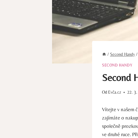
/
Second Handy
/
SECOND HANDY
Second H
Od
Evča.cz
22. 3
Vítejte v našem 
zajímáte o nakupo
společně ​prozkoum
ve druhé ruce. Při