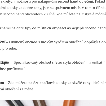
 skvělých možností pro nakupování second hand⁣ oblečení. Pokud 
tními kousky ⁢za​ dobré ceny, jste na správném místě. V ⁢tomto člán
ých second hand obchodech v Zlíně, ⁤kde můžete najít⁣ skvělé módní
seznamu najdete tipy od místních obyvatel na nejlepší second‌ hand
ení
– Oblíbený obchod s širokým ‍výběrem oblečení, doplňků ​a obu
 pro⁣ sebe.
tique
‌ – Specializovaný obchod s retro stylu ⁤oblečením a unikátní
bez ⁢povšimnutí.
ion
– Zde můžete⁣ nalézt ⁢značkové kousky za skvělé ⁢ceny. Ideální p
itní‍ oblečení za méně.