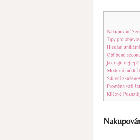
Nakupování⁣ Seco
Tipy pro objevov
Hledání ​unikátní
Oblíbené second‌
Jak najít nejlepš
Moderní ⁣módní 
Sdílení zkušeno
Proměna‌ vaší š
Klíčové Poznatk
Nakupování