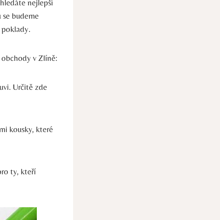
hledáte nejlepší
ku se budeme
 poklady.
 obchody v Zlíně:
vi. Určitě zde
mi kousky, ⁤které
ro ty, kteří