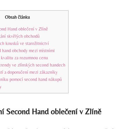
Obsah článku
nd ‌Hand oblečení v⁢ Zlíně
ání skvělých‍ obchodů
ch ‌kousků ve‌ starožitnictví
 hand obchody‌ mezi ⁢místními
í kvalitu za ‍rozumnou cenu
trendy ve zlínských ⁢second handech
stí a doporučení mezi zákazníky
atníku pomocí second hand nákupů
y
⁣ Second ‌Hand oblečení v⁢ Zlíně