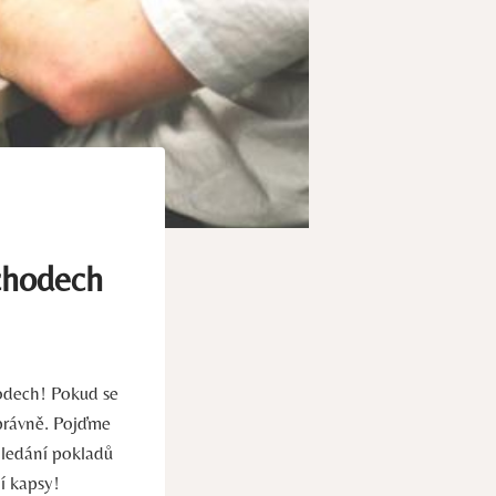
chodech
hodech! Pokud se
 správně. Pojďme
hledání ⁤pokladů
í ⁣kapsy!