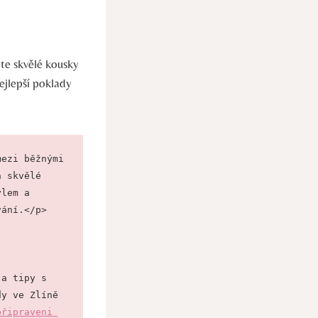
ete skvělé kousky
nejlepší poklady
ezi běžnými 
 skvělé 
lem a 
vání.</p>
a tipy s 
y ve Zlíně 
řipraveni 