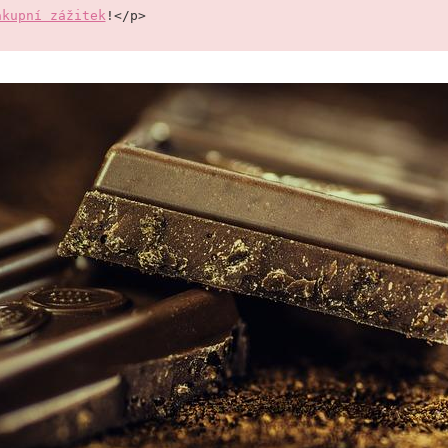
ákupní zážitek
!</p>