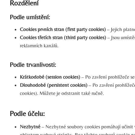
Rozdělení
Podle umístění:
Cookies prvních stran (first party cookies)
– Jejich plat
Cookies třetích stran (third party cookies)
– Jsou umístě
reklamních kanálů.
Podle trvanlivosti:
Krátkodobé (session cookies)
– Po zavření prohlížeče se
Dlouhodobé (persistent cookies)
– Po zavření prohlížeče
cookies). Můžete je odstranit také ručně.
Podle účelu:
Nezbytné
– Nezbytné soubory cookies pomáhají učinit w
oblastem webové stránky. Bez těchto souborů cookie 