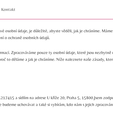
Kontakt
é osobní údaje, je důležité, abyste věděli, jak je chráníme. Máme
zení o ochraně osobních údajů.
ormací. Zpracováváme pouze ty osobní údaje, které jsou nezbytně
roč to děláme a jak je chráníme. Níže naleznete naše zásady, které
o 05217415 a sídlím na adrese U kříže 20, Praha 5, 15800.Jsem zod
o je budeme uchovávat a také si vybírám, kdo nám s jejich zpraco