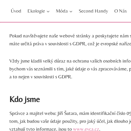
Přeskočit
Úvod
Ekologie
Móda
Second Handy
O Nás
na
obsah
Pokud navštěvujete naše webové stránky a poskytujete nám sv
máte určitá práva v souvislosti s GDPR, což je evropské naří
Vždy jsme kladli velký důraz na ochranu vašich osobních inf
bychom vás seznámili s tím, jaké údaje o vás zpracováváme, p
a to nejen v souvislosti s GDPR.
Kdo jsme
Správce a majitel webu: Jiří Šutara, mám identifikační čísl
tom, jak budou vaše údaje použity, pro jaký účel, jak dlouh
vztahují tyto informace, jsou to
www.evca.cz
.