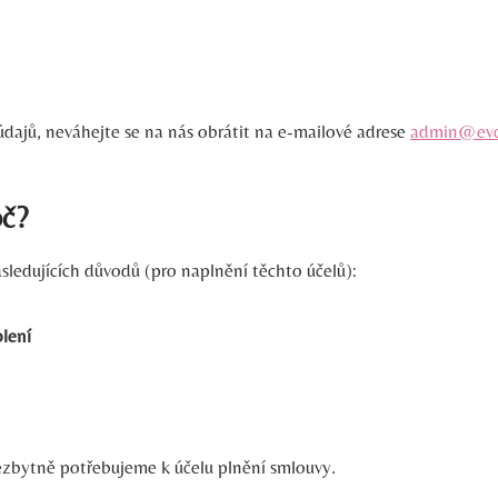
dajů, neváhejte se na nás obrátit na e-mailové adrese
admin@evc
oč?
sledujících důvodů (pro naplnění těchto účelů):
olení
 nezbytně potřebujeme k účelu plnění smlouvy.