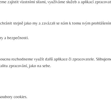
me zajistit vlastními silami, využíváme služeb a aplikací zpracovate
e chránit stejně jako my a zavázali se nám k tomu svým prohláše
ury a bezpečnosti.
doucnu rozhodneme využít další aplikace či zpracovatele. Slibuj
alitu zpracování, jako na sebe.
soubory cookies.