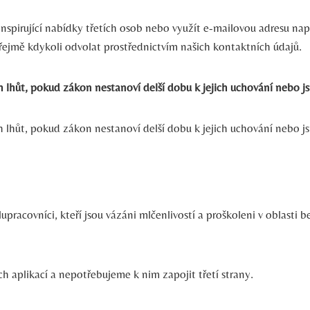
spirující nabídky třetích osob nebo využít e-mailovou adresu např
ejmě kdykoli odvolat prostřednictvím našich kontaktních údajů.
hůt, pokud zákon nestanoví delší dobu k jejich uchování nebo js
hůt, pokud zákon nestanoví delší dobu k jejich uchování nebo js
pracovníci, kteří jsou vázáni mlčenlivostí a proškoleni v oblasti
h aplikací a nepotřebujeme k nim zapojit třetí strany.