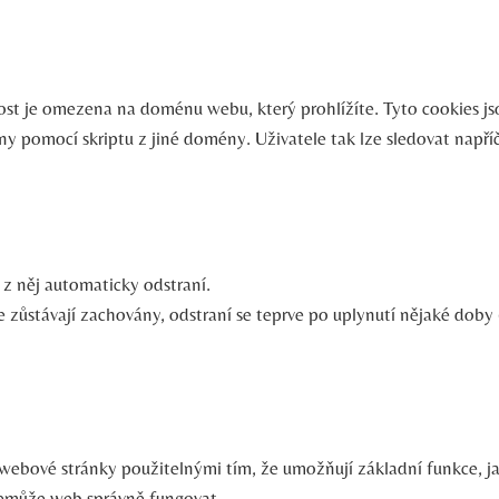
nost je omezena na doménu webu, který prohlížíte. Tyto cookies j
ny pomocí skriptu z jiné domény. Uživatele tak lze sledovat např
 z něj automaticky odstraní.
 zůstávají zachovány, odstraní se teprve po uplynutí nějaké doby 
ebové stránky použitelnými tím, že umožňují základní funkce, ja
nemůže web správně fungovat.