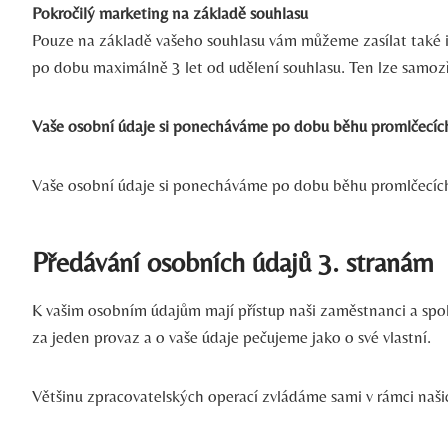
Pokročilý marketing na základě souhlasu
Pouze na základě vašeho souhlasu vám můžeme zasílat také in
po dobu maximálně 3 let od udělení souhlasu. Ten lze samozř
Vaše osobní údaje si ponecháváme po dobu běhu promlčecích l
Vaše osobní údaje si ponecháváme po dobu běhu promlčecích l
Předávání osobních údajů 3. stranám
K vašim osobním údajům mají přístup naši zaměstnanci a spolu
za jeden provaz a o vaše údaje pečujeme jako o své vlastní.
Většinu zpracovatelských operací zvládáme sami v rámci našic