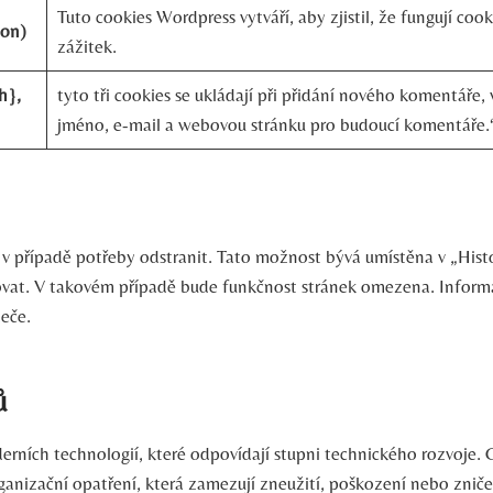
Tuto cookies Wordpress vytváří, aby zjistil, že fungují coo
ion)
zážitek.
h},
tyto tři cookies se ukládají při přidání nového komentáře,
jméno, e-mail a webovou stránku pro budoucí komentáře.“
v případě potřeby odstranit. Tato možnost bývá umístěna v „Histo
ovat. V takovém případě bude funkčnost stránek omezena. Informa
eče.
ů
ch technologií, které odpovídají stupni technického rozvoje. Chr
nizační opatření, která zamezují zneužití, poškození nebo zniče