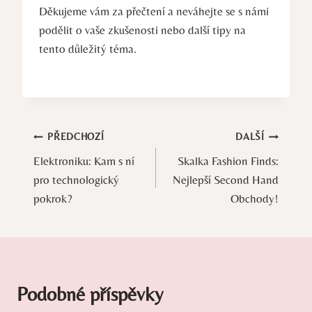
Děkujeme vám za přečtení a neváhejte se s námi
podělit o vaše zkušenosti nebo další tipy na
tento důležitý téma.
Navigace
PŘEDCHOZÍ
DALŠÍ
Elektroniku: Kam s ní
Skalka Fashion Finds:
pro
pro technologický
Nejlepší Second Hand
příspěvek
pokrok?
Obchody!
Podobné příspěvky