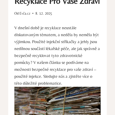
Recyklace Pro Vaše Zdraví
Od
Evča.cz
8. 12. 2025
V dnešní době je recyklace neustále
diskutovaným tématem, a neděla by neměla být
výjimkou. Použité injekční stříkačky a jehly jsou
nedílnou součástí lékařské péče, ale jak správně a
bezpečně recyklovat tyto zdravotnické
pomůcky? V našem článku se podíváme na
možnosti bezpečné recyklace pro vaše zdraví –
použité injekce. Sledujte nás a zjistěte více o
této důležité problematice.