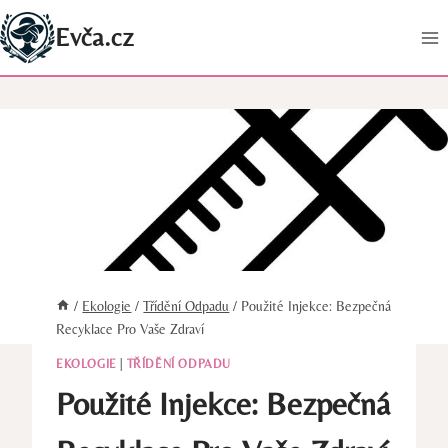
Přeskočit
Evča.cz
na
obsah
/
Ekologie
/
Třídění Odpadu
/
Použité Injekce: Bezpečná
Recyklace Pro Vaše Zdraví
EKOLOGIE
|
TŘÍDĚNÍ ODPADU
Použité Injekce: Bezpečná