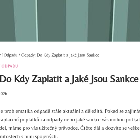
ění Odpadu
/
Odpady: Do Kdy Zaplatit a Jaké Jsou Sankce
Í ODPADU
Do Kdy Zaplatit a Jaké Jsou Sankce
2026
e problematika odpadů stále aktuální a důležitá. Pokud se zajímát
aplacení poplatků za odpady nebo jaké sankce vás mohou potkat
del, máme pro vás užitečný průvodce. Čtěte dál a dozvíte se vešk
itostech s nimi spojených.