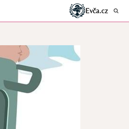
Evča.cz