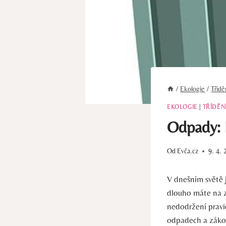
/
Ekologie
/
Tříd
EKOLOGIE
|
TŘÍDĚN
Odpady: 
Od
Evča.cz
9. 4. 
V dnešním světě j
dlouho máte na z
nedodržení pravi
odpadech a zákon