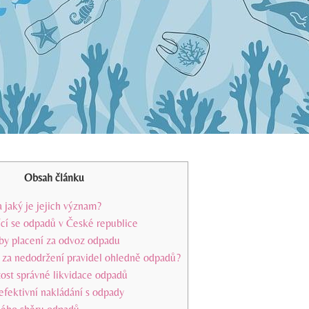
Obsah článku
 jaký je jejich význam?
jící se odpadů v České republice
by placení za odvoz odpadu
e za nedodržení pravidel ohledně odpadů?
ost správné likvidace odpadů
efektivní nakládání s odpady