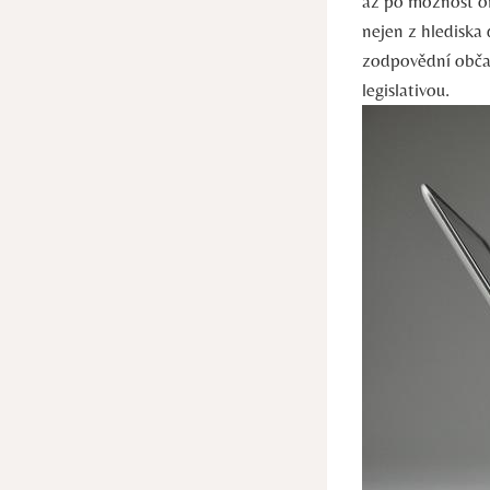
až po možnost om
nejen z hlediska
zodpovědní občan
legislativou.