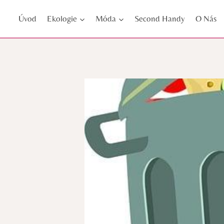
Přeskočit
Úvod
Ekologie
Móda
Second Handy
O Nás
na
obsah