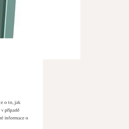
e o to, jak
 v případě
eré informace o