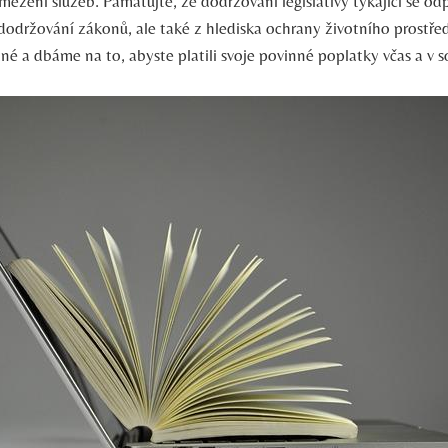
ezení služeb. Pamatujte, že dodržování legislativy týkající se odp
 dodržování zákonů, ale také z hlediska ochrany životního prostře
é a dbáme na to, abyste platili svoje povinné poplatky včas a v s