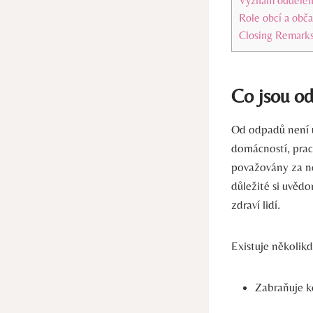
Význam oddělen
Role obcí a obč
Closing Remark
Co jsou od
Od odpadů není ú
domácností, prac
považovány za ne
důležité si uvěd
zdraví lidí.
Existuje několik
Zabraňuje k