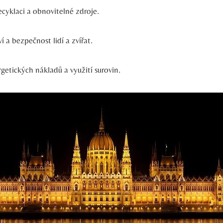
cyklaci a obnovitelné zdroje.
í a bezpečnost lidí a zvířat.
getických nákladů a využití surovin.