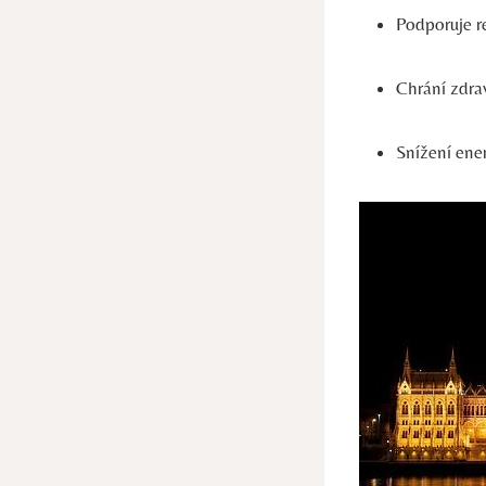
Podporuje re
Chrání zdrav
Snížení ener