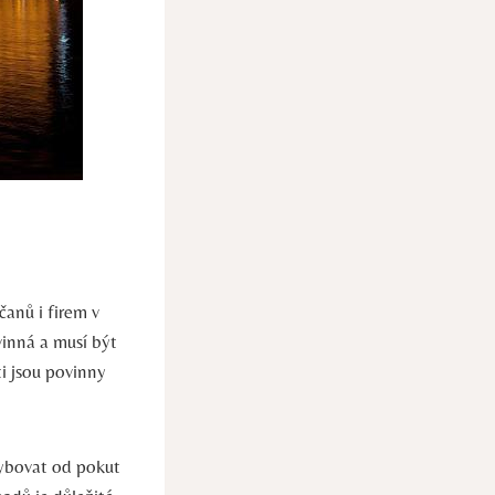
čanů i firem v
vinná a musí být
i jsou povinny
hybovat od pokut