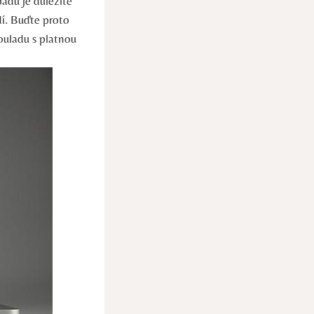
adů je důležité
dí. Buďte proto
ouladu s platnou