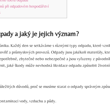
ého sběru odpadů
anů při odpadovém hospodářství
s
pady a jaký je jejich význam?
niku. Každý den se setkáváme s různými typy odpadu, které vznik
ovišť a průmyslových provozů. Odpady jsou jakékoli materiály, kte
potřebné, zbytečné nebo nebezpečné a jsou vyřazeny z původníh
omit, jaké škody může nevhodná likvidace odpadu způsobit životní
důležitých důvodů, proč se musíme starat o odpady správným způ
ontaminaci vody, vzduchu a půdy.