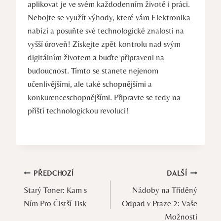
aplikovat je ve svém každodenním životě i práci.
Nebojte se využít výhody, které vám Elektronika
nabízí a posuňte své technologické znalosti na
vyšší úroveň! Získejte zpět kontrolu nad svým
digitálním životem a buďte připraveni na
budoucnost. Tímto se stanete nejenom
učenlivějšími, ale také schopnějšími a
konkurenceschopnějšími. Připravte se tedy na
příští technologickou revoluci!
Navigace
PŘEDCHOZÍ
DALŠÍ
Starý Toner: Kam s
Nádoby na Tříděný
pro
Ním Pro Čistší Tisk
Odpad v Praze 2: Vaše
příspěvek
Možnosti