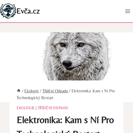
Přeskočit
Evča.cz
na
obsah
/
Ekologie
/
Třídění Odpadu
/
Elektronika: Kam s Ní Pro
Technologický Restart
EKOLOGIE
|
TŘÍDĚNÍ ODPADU
Elektronika: Kam s Ní Pro