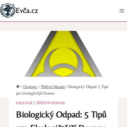
Přeskočit
Evča.cz
na
obsah
/
Ekologie
/
Třídění Odpadu
/
Biologický Odpad: 5 Tipů
pro Ekologičtější Domov
EKOLOGIE
|
TŘÍDĚNÍ ODPADU
Biologický Odpad: 5 Tipů