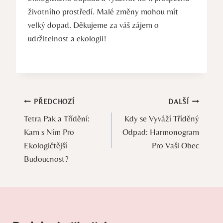
životního prostředí. Malé změny mohou mít
velký dopad. Děkujeme za váš zájem o
udržitelnost a ekologii!
Navigace
PŘEDCHOZÍ
DALŠÍ
Tetra Pak a Třídění:
Kdy se Vyváží Tříděný
pro
Kam s Ním Pro
Odpad: Harmonogram
příspěvek
Ekologičtější
Pro Vaši Obec
Budoucnost?